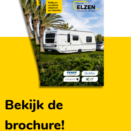
- Netvoedings-schakelautomaat 350 W
- Contactdozen
- Schakelaar voor plafondlamp en voortentlamp
- Dubbele USB-C aansluiting(en)
- Rookmelder
- Leesspot in slaapgedeelte
- Indirecte verlichting
- Voorbereiding voor dakmontage luifel
- Hoekschappen met LED-verlichting
- Verlichting in koelkast
Bekijk de
brochure!