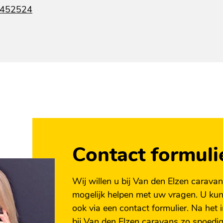
-452524
Contact formuli
Wij willen u bij Van den Elzen caravans 
mogelijk helpen met uw vragen. U kunt
ook via een contact formulier. Na het 
bij Van den Elzen caravans zo spoedig