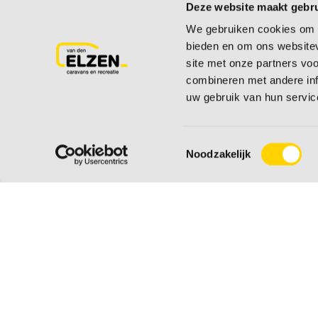
Deze website maakt gebru
We gebruiken cookies om c
bieden en om ons websitev
Veelgestelde vrage
site met onze partners vo
combineren met andere inf
uw gebruik van hun servic
Wanneer u algemene vragen heeft over bestellen
onze winkel dan helpen wij u hieronder graa
Toestemmingsselectie
veelgestelde vragen. Staat het antwoord op u
Noodzakelijk
contact met ons op via mail, telefoon of via ee
Naar veelgestelde vragen