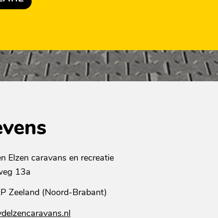
evens
n Elzen caravans en recreatie
eg 13a
P Zeeland (Noord-Brabant)
delzencaravans.nl