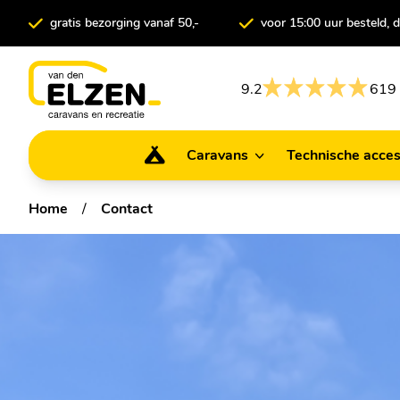
gratis bezorging vanaf 50,-
voor 15:00 uur besteld,
9.2
619 
Caravans
Technische acces
Caravans
Technische ac
Home
/
Contact