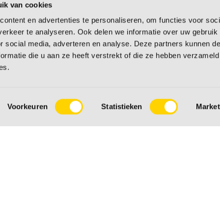
ik van cookies
ontent en advertenties te personaliseren, om functies voor soci
erkeer te analyseren. Ook delen we informatie over uw gebruik
n
or social media, adverteren en analyse. Deze partners kunnen 
ormatie die u aan ze heeft verstrekt of die ze hebben verzameld
es.
, betalen, ruilen, retourneren of over
g verder met de antwoorden op onze
w vraag hier niet tussen? Neem dan
Voorkeuren
Statistieken
Market
n contact formulier.