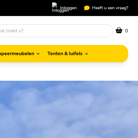
Inloggen
Heeft u een vraag?
0
peermeubelen
Tenten & luifels
Kampeermeubelen
Tenten & luifels