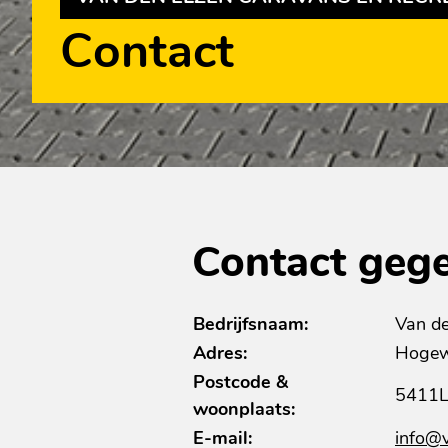
Contact
Contact geg
Bedrijfsnaam:
Van de
Adres:
Hogew
Postcode &
5411L
woonplaats:
E-mail:
info@v