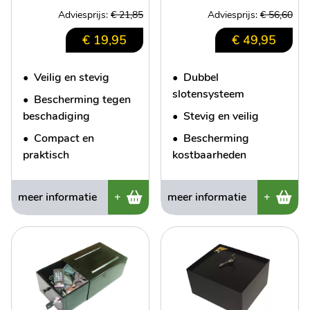
Adviesprijs:
€ 21,85
Adviesprijs:
€ 56,60
€ 19,95
€ 49,95
•
Veilig en stevig
•
Dubbel
slotensysteem
•
Bescherming tegen
beschadiging
•
Stevig en veilig
•
Compact en
•
Bescherming
praktisch
kostbaarheden
meer informatie
+
meer informatie
+