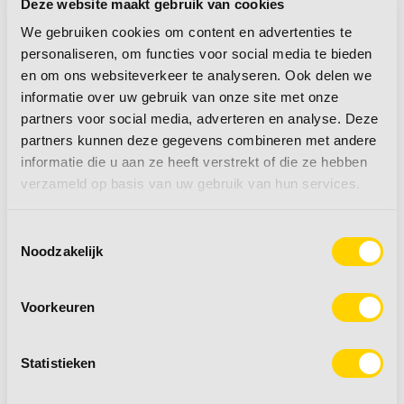
Deze website maakt gebruik van cookies
We gebruiken cookies om content en advertenties te
personaliseren, om functies voor social media te bieden
Kluizen voor uw
en om ons websiteverkeer te analyseren. Ook delen we
informatie over uw gebruik van onze site met onze
waardevolle
partners voor social media, adverteren en analyse. Deze
partners kunnen deze gegevens combineren met andere
informatie die u aan ze heeft verstrekt of die ze hebben
spullen
verzameld op basis van uw gebruik van hun services.
Toestemmingsselectie
Neemt u op reis ook vaak waardevolle spullen
Noodzakelijk
mee, zoals paspoorten, geld, sieraden of een
camera? Dan is het wel zo prettig als u deze
Voorkeuren
veilig kunt opbergen in een kluisje. Zo geniet u
met een gerust hart van uw kampeervakantie!
Statistieken
Dit is waarom een kluisje in de