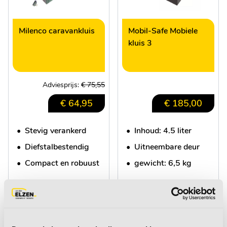
Milenco caravankluis
Mobil-Safe Mobiele
kluis 3
Adviesprijs:
€ 75,55
€ 64,95
€ 185,00
•
Stevig verankerd
•
Inhoud: 4.5 liter
•
Diefstalbestendig
•
Uitneembare deur
•
Compact en robuust
•
gewicht: 6,5 kg
meer informatie
+
meer informatie
+