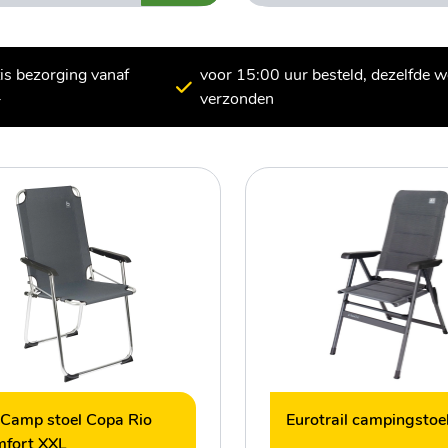
tis bezorging vanaf
voor 15:00 uur besteld, dezelfde 
-
verzonden
Camp stoel Copa Rio
Eurotrail campingstoel
fort XXL