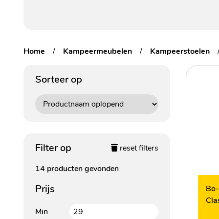
Home
/
Kampeermeubelen
/
Kampeerstoelen
Sorteer op
Filter op
reset filters
14 producten gevonden
Prijs
Bo-
Cla
Min