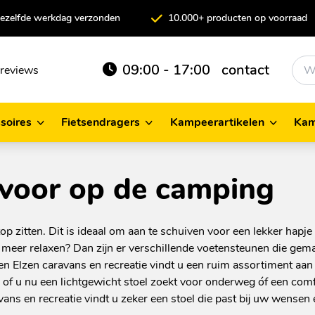
 dezelfde werkdag verzonden
10.000+ producten op voorraad
09:00 - 17:00
contact
reviews
soires
Fietsendragers
Kampeerartikelen
Kam
cessoires
Fietsendragers
Kampeerartikelen
 voor op de camping
op zitten. Dit is ideaal om aan te schuiven voor een lekker hapj
at meer relaxen? Dan zijn er verschillende voetensteunen die gem
en Elzen caravans en recreatie vindt u een ruim assortiment aan
Dus of u nu een lichtgewicht stoel zoekt voor onderweg óf een com
avans en recreatie vindt u zeker een stoel die past bij uw wensen 