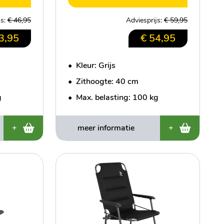
js:
€ 46,95
Adviesprijs:
€ 59,95
3,95
€ 54,95
•
Kleur: Grijs
•
Zithoogte: 40 cm
g
•
Max. belasting: 100 kg
+
meer informatie
+