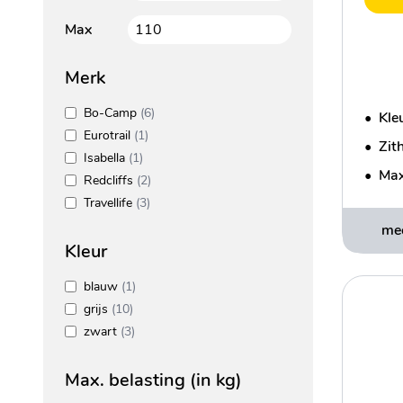
Max
Merk
Bo-Camp
(6)
•
Kleu
Eurotrail
(1)
•
Zit
Isabella
(1)
•
Max
Redcliffs
(2)
Travellife
(3)
mee
Kleur
blauw
(1)
grijs
(10)
zwart
(3)
Max. belasting (in kg)