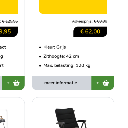
s:
€ 129,95
Adviesprijs:
€ 69,00
9,95
€ 62,00
act
•
Kleur: Grijs
og
•
Zithoogte: 42 cm
rt
•
Max. belasting: 120 kg
+
meer informatie
+