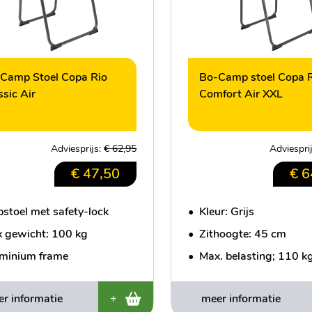
Camp Stoel Copa Rio
Bo-Camp stoel Copa 
ssic Air
Comfort Air XXL
Adviesprijs:
€ 62,95
Adviespri
€ 47,50
€ 6
pstoel met safety-lock
•
Kleur: Grijs
 gewicht: 100 kg
•
Zithoogte: 45 cm
minium frame
•
Max. belasting; 110 k
r informatie
+
meer informatie