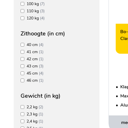
100 kg
(7)
110 kg
(3)
120 kg
(4)
Bo-
Zithoogte (in cm)
Cla
40 cm
(4)
41 cm
(1)
42 cm
(1)
43 cm
(3)
45 cm
(4)
46 cm
(1)
•
Kla
Gewicht (in kg)
•
Max
•
Alu
2,2 kg
(2)
2,3 kg
(1)
2,4 kg
(1)
mee