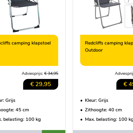
cliffs camping klapstoel
Redcliffs camping klap
Outdoor
Adviesprijs:
€ 34,95
Adviespri
€ 29,95
€ 4
r: Grijs
•
Kleur: Grijs
hoogte: 45 cm
•
Zithoogte: 40 cm
. belasting: 100 kg
•
Max. belasting: 100 k