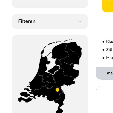
Filteren
•
Kleu
•
Zit
•
Max
mee