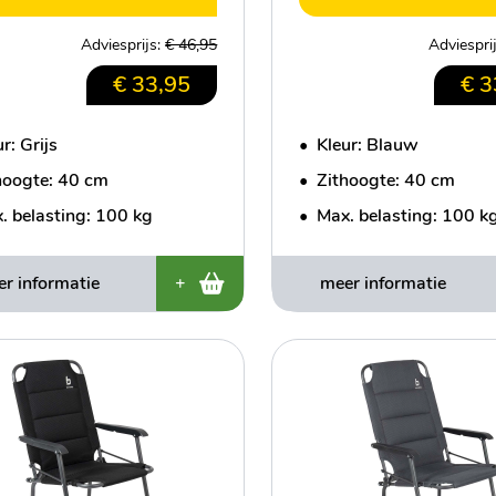
Adviesprijs:
€ 46,95
Adviespri
€ 33,95
€ 3
r: Grijs
•
Kleur: Blauw
hoogte: 40 cm
•
Zithoogte: 40 cm
. belasting: 100 kg
•
Max. belasting: 100 k
r informatie
+
meer informatie