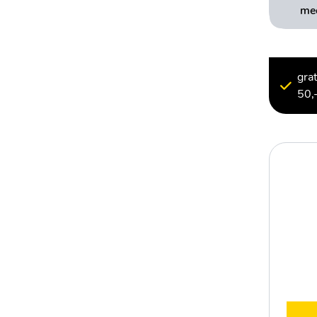
mee
gra
50,