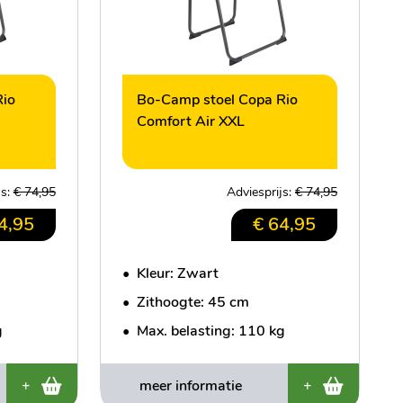
Rio
Bo-Camp stoel Copa Rio
Comfort Air XXL
js:
€ 74,95
Adviesprijs:
€ 74,95
4,95
€ 64,95
•
Kleur: Zwart
•
Zithoogte: 45 cm
g
•
Max. belasting: 110 kg
+
meer informatie
+