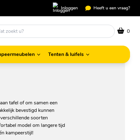
Inloggen
Heeft u een vraag?
0
peermeubelen
Tenten & luifels
Kampeermeubelen
Tenten & luifels
e aan tafel of om samen een
akkelijk bevestigd kunnen
 verschillende soorten
fortabel model om langere tijd
én kampeerstijl!