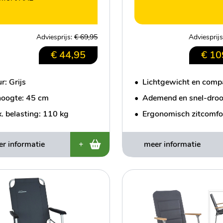
Adviesprijs:
€ 69,95
Adviesprij
€ 44,95
€ 10
r: Grijs
•
Lichtgewicht en comp
hoogte: 45 cm
•
Ademend en snel-dro
. belasting: 110 kg
•
Ergonomisch zitcomfo
r informatie
+
meer informatie