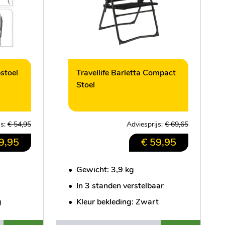
stoel
Travellife Barletta Compact
Stoel
js:
€ 54,95
Adviesprijs:
€ 69,65
9,95
€ 59,95
•
Gewicht: 3,9 kg
•
In 3 standen verstelbaar
g
•
Kleur bekleding: Zwart