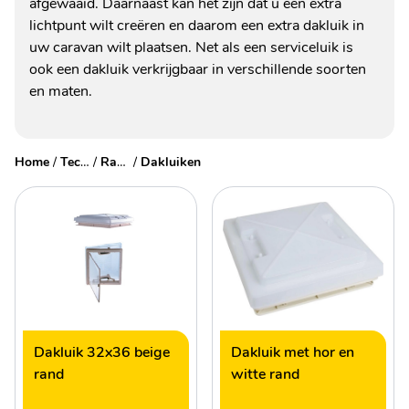
afgewaaid. Daarnaast kan het zijn dat u een extra
lichtpunt wilt creëren en daarom een extra dakluik in
uw caravan wilt plaatsen. Net als een serviceluik is
ook een dakluik verkrijgbaar in verschillende soorten
en maten.
Home
/
Technische accessoires
/
Ramen, deuren & luiken
/
Dakluiken
Dakluik 32x36 beige
Dakluik met hor en
rand
witte rand