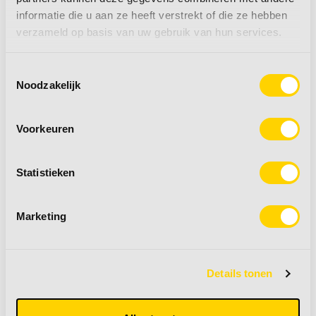
MPK dakluik 40x40
MPK dakluik 40x40
informatie die u aan ze heeft verstrekt of die ze hebben
cm
grote kap
verzameld op basis van uw gebruik van hun services.
Toestemmingsselectie
Adviesprijs:
€ 114,75
Noodzakelijk
€ 99,95
€ 125,95
Voorkeuren
meer informatie
+
meer informatie
+
Statistieken
Marketing
Details tonen