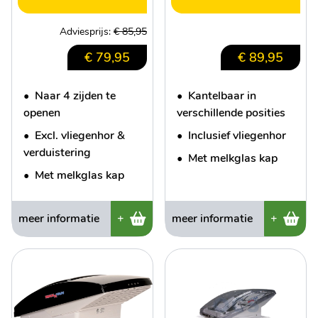
Adviesprijs:
€ 85,95
€ 79,95
€ 89,95
•
Naar 4 zijden te
•
Kantelbaar in
openen
verschillende posities
•
Excl. vliegenhor &
•
Inclusief vliegenhor
verduistering
•
Met melkglas kap
•
Met melkglas kap
meer informatie
+
meer informatie
+