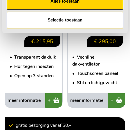
Remitop Vista dakluik
Vechline
Alles toestaan
Dakventilator
Luxuoso 2 Trans
Selectie toestaan
Adviesprijs:
€ 319,00
€ 215,95
€ 295,00
•
Transparant dakluik
•
Vechline
dakventilator
•
Hor tegen insecten
•
Touchscreen paneel
•
Open op 3 standen
•
Stil en lichtgewicht
meer informatie
+
meer informatie
+
gratis bezorging vanaf 50,-