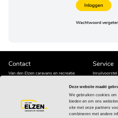
Inloggen
Wachtwoord vergete
Contact
Service
Van den Elzen caravans en recreatie
Inruilvoorstel
Hogeweg 13a
Schade meld
5411 LP ZEELAND (NB)
Algemene vo
Deze website maakt gebru
E:
info@vdelzencaravans.nl
Privacybeleid
We gebruiken cookies om c
T:
0486 - 452524
Retourbeleid
bieden en om ons websitev
site met onze partners vo
combineren met andere inf
© 2026 Van den Elzen Caravans en Recreatie | Gerealisee