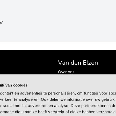
n?
Van den Elzen
Over ons
en
Historie
orwaarden
Vacatures
ik van cookies
Veelgestelde vragen
ontent en advertenties te personaliseren, om functies voor soci
Caravan tips en weetjes
erkeer te analyseren. Ook delen we informatie over uw gebruik
or social media, adverteren en analyse. Deze partners kunnen 
ormatie die u aan ze heeft verstrekt of die ze hebben verzameld
rd door
Rosegaar.nl