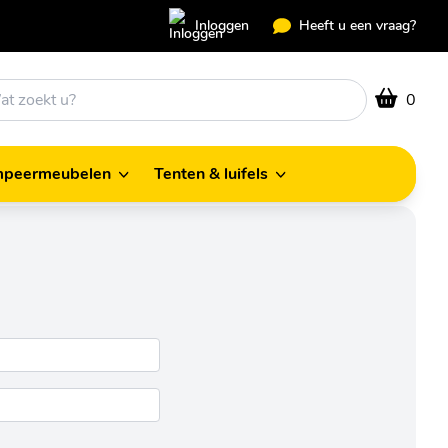
Inloggen
Heeft u een vraag?
0
peermeubelen
Tenten & luifels
Kampeermeubelen
Tenten & luifels