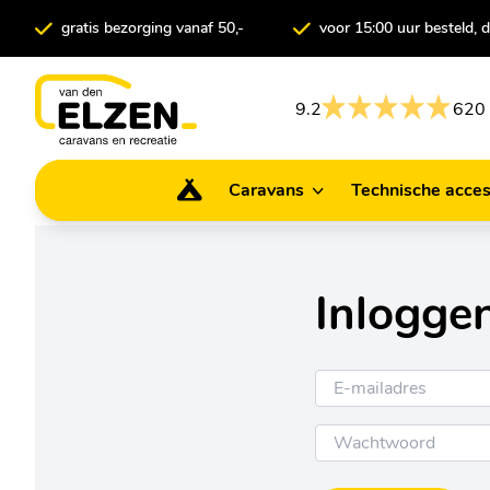
gratis bezorging vanaf 50,-
voor 15:00 uur besteld,
9.2
620 
Caravans
Technische acces
Caravans
Technische ac
Inlogge