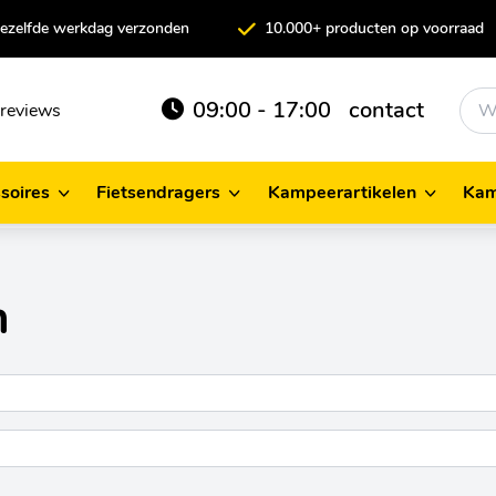
 dezelfde werkdag verzonden
10.000+ producten op voorraad
09:00 - 17:00
contact
reviews
soires
Fietsendragers
Kampeerartikelen
Kam
cessoires
Fietsendragers
Kampeerartikelen
n