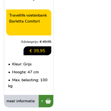
Travellife voetenbank
Barletta Comfort
Adviesprijs:
€ 49,95
€ 39,95
•
Kleur: Grijs
•
Hoogte: 47 cm
•
Max. belasting: 100
kg
meer informatie
+