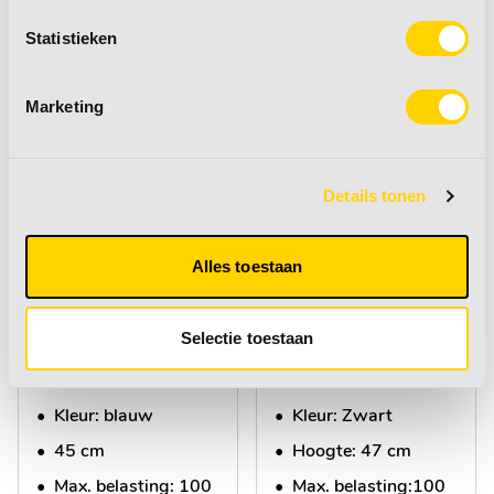
Statistieken
Marketing
Travellife voetenbank
Travellife voetenbank
Details tonen
Barletta Comfort
Barletta Comfort
Alles toestaan
Adviesprijs:
€ 49,95
Adviesprijs:
€ 49,95
Selectie toestaan
€ 39,95
€ 39,95
•
Kleur: blauw
•
Kleur: Zwart
•
45 cm
•
Hoogte: 47 cm
•
Max. belasting: 100
•
Max. belasting:100