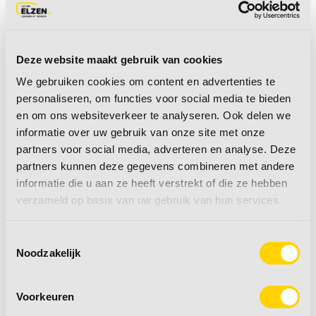
Isabella voetensteun
Isabella voetensteun
Deze website maakt gebruik van cookies
We gebruiken cookies om content en advertenties te
personaliseren, om functies voor social media te bieden
en om ons websiteverkeer te analyseren. Ook delen we
Adviesprijs:
€ 45,00
Adviesprijs:
€ 45,00
informatie over uw gebruik van onze site met onze
€ 39,95
€ 39,95
partners voor social media, adverteren en analyse. Deze
partners kunnen deze gegevens combineren met andere
•
Kleur: Antraciet
•
Kleur: Grijs
informatie die u aan ze heeft verstrekt of die ze hebben
verzameld op basis van uw gebruik van hun services.
•
Hoogte: 35
•
Hoogte: 35 cm
•
Max. belasting: 30
•
Max. belasting: 30
Toestemmingsselectie
kg
kg
Noodzakelijk
meer informatie
+
meer informatie
+
Voorkeuren