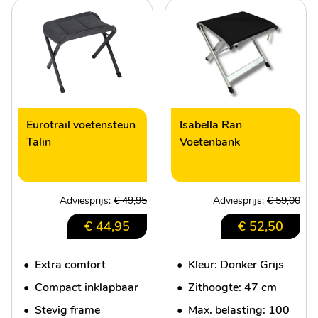
Eurotrail voetensteun
Isabella Ran
Talin
Voetenbank
Adviesprijs:
€ 49,95
Adviesprijs:
€ 59,00
€ 44,95
€ 52,50
•
Extra comfort
•
Kleur: Donker Grijs
•
Compact inklapbaar
•
Zithoogte: 47 cm
•
Stevig frame
•
Max. belasting: 100