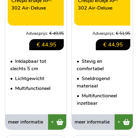
Crespo krukje AP-
Crespo krukje AP-
302 Air-Deluxe
302 Air-Deluxe
Adviesprijs:
€ 49,95
Adviesprijs:
€ 51,95
€ 44,95
€ 44,95
•
Inklapbaar tot
•
Stevig en
slechts 5 cm
comfortabel
•
Lichtgewicht
•
Sneldrogend
materiaal
•
Multifunctioneel
•
Multifunctioneel
inzetbaar
meer informatie
+
meer informatie
+