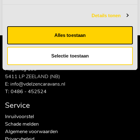
Details tonen
naar producten
naar producten
Alles toestaan
Contact
Selectie toestaan
Van den Elzen caravans en recreatie
Hogeweg 13a
5411 LP ZEELAND (NB)
E:
info@vdelzencaravans.nl
T:
0486 - 452524
Service
Inruilvoorstel
Schade melden
Algemene voorwaarden
Privacybeleid