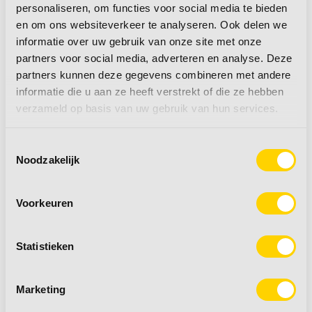
personaliseren, om functies voor social media te bieden
en om ons websiteverkeer te analyseren. Ook delen we
informatie over uw gebruik van onze site met onze
partners voor social media, adverteren en analyse. Deze
Schotel & accessoires
Internet & accessoires
partners kunnen deze gegevens combineren met andere
informatie die u aan ze heeft verstrekt of die ze hebben
verzameld op basis van uw gebruik van hun services.
naar producten
naar producten
Toestemmingsselectie
Noodzakelijk
Voorkeuren
Statistieken
Televisie
TV beugels
Marketing