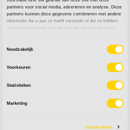
dlg
rollen
partners voor social media, adverteren en analyse. Deze
partners kunnen deze gegevens combineren met andere
informatie die u aan ze heeft verstrekt of die ze hebben
verzameld op basis van uw gebruik van hun services.
€ 29,95
€ 2,15
Toestemmingsselectie
Noodzakelijk
•
Compact design
•
Duurzaam materiaal
Voorkeuren
•
Overzichtelijke koffer
Statistieken
meer informatie
+
meer informatie
+
Marketing
Details tonen