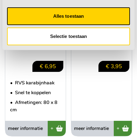
Alles toestaan
Karabijnhaak 80x8
Precisie
mm RVS
schroevendraaiers
Selectie toestaan
€ 6,95
€ 3,95
•
RVS karabijnhaak
•
Snel te koppelen
•
Afmetingen: 80 x 8
cm
meer informatie
+
meer informatie
+