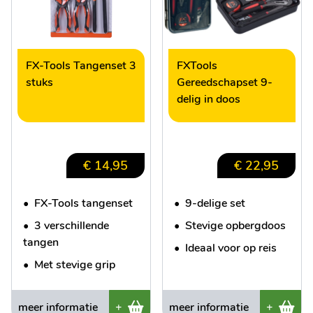
FX-Tools Tangenset 3
FXTools
stuks
Gereedschapset 9-
delig in doos
€ 14,95
€ 22,95
•
FX-Tools tangenset
•
9-delige set
•
3 verschillende
•
Stevige opbergdoos
tangen
•
Ideaal voor op reis
•
Met stevige grip
meer informatie
+
meer informatie
+