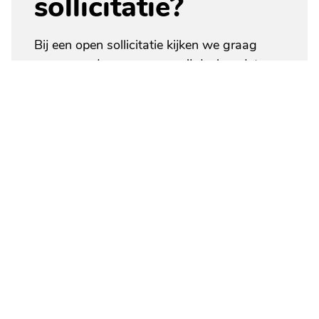
sollicitatie?
Bij een open sollicitatie kijken we graag
samen verder naar waar wij denken dat
jouw vaardigheden het beste passen. Wil jij
graag de handen uit de mouwen steken en
helpen met het coördineren en uitvoeren van
werkzaamheden aan caravans? Dan is een
functie als caravanmonteur in onze
werkplaats iets voor jou. Of misschien sta jij
wel liever klaar voor onze klanten in de
winkel? En help je ze met het vinden van het
juiste product, om hun kampeerervaring nog
leuker en efficiënter te maken? Bij Van den
Elzen caravans en recreatie zijn we altijd op
zoek naar enthousiaste en leergierige
werknemers, die graag hun steentje willen