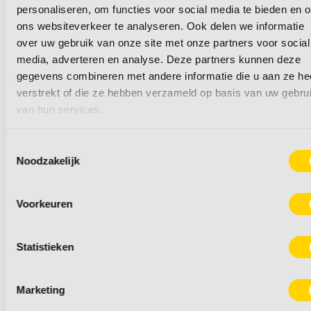
personaliseren, om functies voor social media te bieden en 
schadehersteller/spui
ons websiteverkeer te analyseren. Ook delen we informatie
over uw gebruik van onze site met onze partners voor social
(32-40 uur)
media, adverteren en analyse. Deze partners kunnen deze
gegevens combineren met andere informatie die u aan ze he
verstrekt of die ze hebben verzameld op basis van uw gebru
Werk jij graag precies, heb je oog voor
van hun services.
detail en haal je energie uit strak en
technisch vakwerk? Dan heeft Van den
Toestemmingsselectie
Elzen Caravans en Recreatie, in Zeeland
Noodzakelijk
(Noord-Brabant), de perfecte baan voor jou
als (aankomend) schadehersteller/spuiter!
Voorkeuren
Lees meer
Statistieken
Marketing