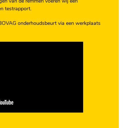
inigen van de remmen voeren wij een
n testrapport.
 BOVAG onderhoudsbeurt via een werkplaats