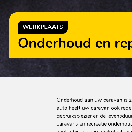
WERKPLAATS
Onderhoud en rep
Onderhoud aan uw caravan is zee
auto heeft uw caravan ook reg
gebruiksplezier en de levensduu
caravans en recreatie onderhoud
kunt u bij ons een werkplaats ve