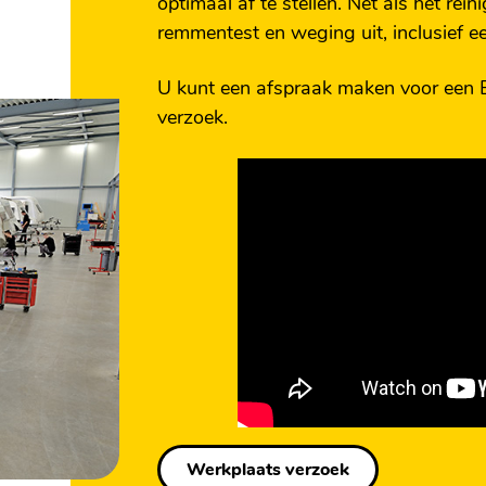
optimaal af te stellen. Net als het re
remmentest en weging uit, inclusief ee
U kunt een afspraak maken voor een
verzoek.
Werkplaats verzoek