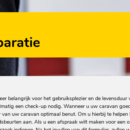
aratie
r belangrijk voor het gebruiksplezier en de levensduur
elmatig een check-up nodig. Wanneer u uw caravan goed
r van uw caravan optimaal benut. Om u hierbij te helpen 
sbeurten aan. Als u een afspraak wilt maken voor een o
rzoek indienen. Na het invullen van dit formulier, zullen 