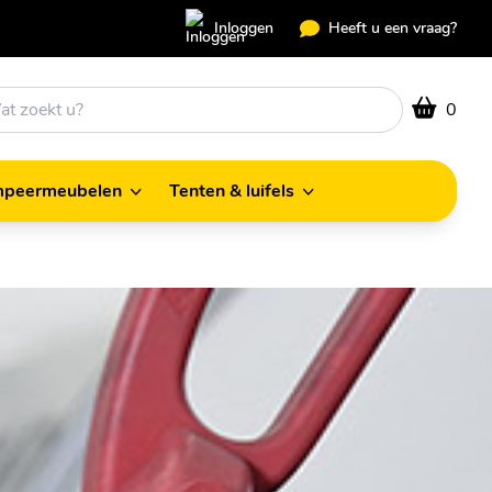
Inloggen
Heeft u een vraag?
0
peermeubelen
Tenten & luifels
Kampeermeubelen
Tenten & luifels