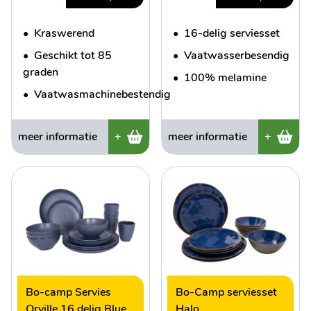
•
Kraswerend
•
16-delig serviesset
•
Geschikt tot 85
•
Vaatwasserbesendig
graden
•
100% melamine
•
Vaatwasmachinebestendig
meer informatie
+
meer informatie
+
Bo-camp Servies
Bo-Camp serviesset
Orville 16 delig Blue
Halo