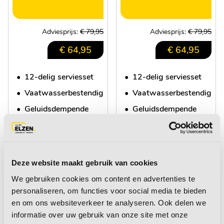
Adviesprijs:
€ 79,95
Adviesprijs:
€ 79,95
€ 64,95
€ 64,95
•
12-delig serviesset
•
12-delig serviesset
•
Vaatwasserbestendig
•
Vaatwasserbestendig
•
Geluidsdempende
•
Geluidsdempende
anti-slip
anti-slip
meer informatie
+
meer informatie
+
Deze website maakt gebruik van cookies
We gebruiken cookies om content en advertenties te
personaliseren, om functies voor social media te bieden
gratis bezorging vanaf 50,-
en om ons websiteverkeer te analyseren. Ook delen we
voor 15:00 uur besteld, dezelfde werkdag
informatie over uw gebruik van onze site met onze