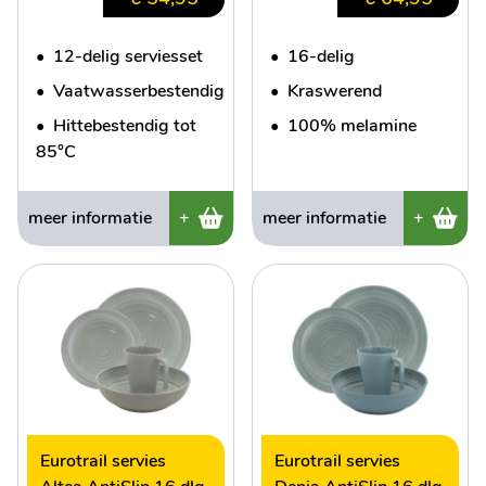
•
12-delig serviesset
•
16-delig
•
Vaatwasserbestendig
•
Kraswerend
•
Hittebestendig tot
•
100% melamine
85°C
meer informatie
+
meer informatie
+
Eurotrail servies
Eurotrail servies