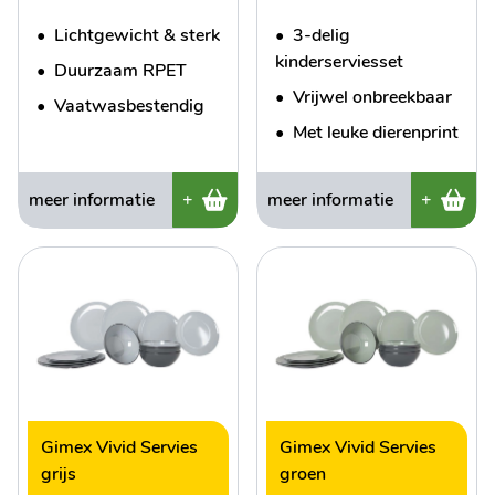
•
Lichtgewicht & sterk
•
3-delig
kinderserviesset
•
Duurzaam RPET
•
Vrijwel onbreekbaar
•
Vaatwasbestendig
•
Met leuke dierenprint
meer informatie
+
meer informatie
+
Gimex Vivid Servies
Gimex Vivid Servies
grijs
groen