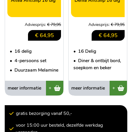
Altea AntiSlip 16 dlg
Denia AntiSlip 16 dlg
Adviesprijs:
€ 79,95
Adviesprijs:
€ 79,95
€ 64,95
€ 64,95
•
16 delig
•
16 Delig
•
4-persoons set
•
Diner & ontbijt bord,
soepkom en beker
•
Duurzaam Melamine
meer informatie
+
meer informatie
+
gratis bezorging vanaf 50,-
voor 15:00 uur besteld, dezelfde werkdag