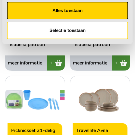
•
16-delig serviesset
•
8-delig serviesset
Alles toestaan
•
Siliconen anti-slip
•
Siliconen anti-slip
ring
ring
Selectie toestaan
•
Kleur: Wit met
•
Kleur: Wit met
Isabella patroon
Isabella patroon
meer informatie
+
meer informatie
+
Picknickset 31-delig
Travellife Avila