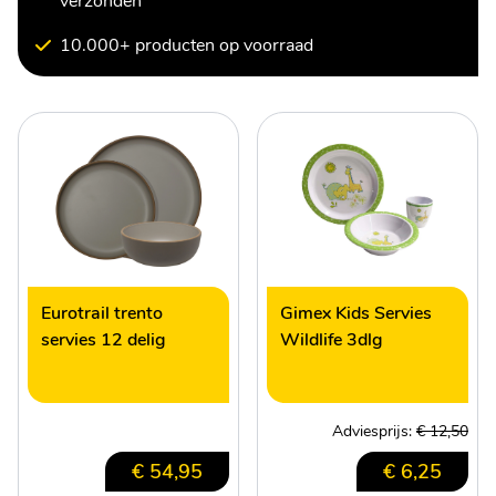
verzonden
10.000+ producten op voorraad
Eurotrail trento
Gimex Kids Servies
servies 12 delig
Wildlife 3dlg
Adviesprijs:
€ 12,50
€ 54,95
€ 6,25