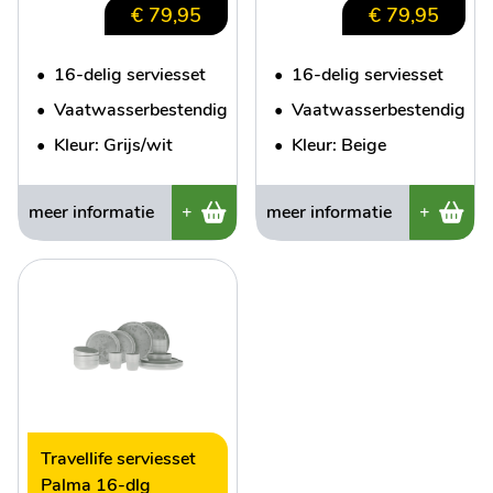
€ 79,95
€ 79,95
•
16-delig serviesset
•
16-delig serviesset
•
Vaatwasserbestendig
•
Vaatwasserbestendig
•
Kleur: Grijs/wit
•
Kleur: Beige
meer informatie
+
meer informatie
+
Travellife serviesset
Palma 16-dlg