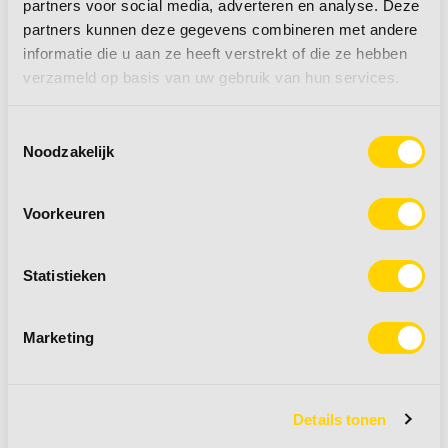
verzonden
partners voor social media, adverteren en analyse. Deze
partners kunnen deze gegevens combineren met andere
10.000+ producten op voorraad
informatie die u aan ze heeft verstrekt of die ze hebben
verzameld op basis van uw gebruik van hun services.
Toestemmingsselectie
Noodzakelijk
Voorkeuren
Statistieken
Isabella serviesset
Isabella serviesset
Natura 16 dlg
Natura 8-delig
Marketing
Adviesprijs:
€ 99,00
Adviesprijs:
€ 55,00
Details tonen
€ 89,00
€ 49,50