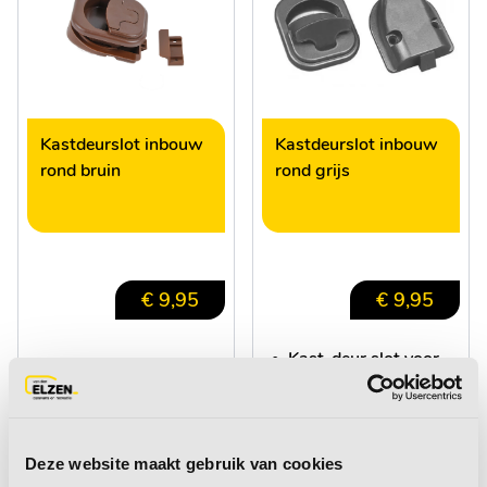
Kastdeurslot inbouw
Kastdeurslot inbouw
rond bruin
rond grijs
€ 9,95
€ 9,95
•
Kast-deur slot voor
inbouw
•
Materiaal: Kunststof
•
Universeel
Deze website maakt gebruik van cookies