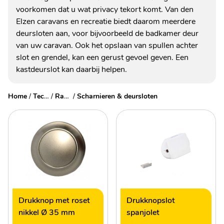
voorkomen dat u wat privacy tekort komt. Van den
Elzen caravans en recreatie biedt daarom meerdere
deursloten aan, voor bijvoorbeeld de badkamer deur
van uw caravan. Ook het opslaan van spullen achter
slot en grendel, kan een gerust gevoel geven. Een
kastdeurslot kan daarbij helpen.
Home
/
Technische accessoires
/
Ramen, deuren & luiken
/
Scharnieren & deursloten
Drukknop met roset
Drukknopslot
nikkel Ø 35 mm
spanjolet