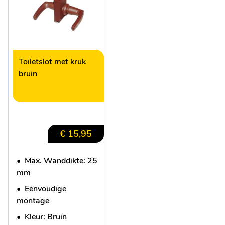
Toiletslot met kruk
bruin
€ 15,95
•
Max. Wanddikte: 25
mm
•
Eenvoudige
montage
•
Kleur: Bruin