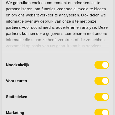
We gebruiken cookies om content en advertenties te
meer informatie
+
meer informatie
+
personaliseren, om functies voor social media te bieden
en om ons websiteverkeer te analyseren. Ook delen we
informatie over uw gebruik van onze site met onze
partners voor social media, adverteren en analyse. Deze
partners kunnen deze gegevens combineren met andere
informatie die u aan ze heeft verstrekt of die ze hebben
verzameld op basis van uw gebruik van hun services.
Toestemmingsselectie
Noodzakelijk
Mini drukknop + ring
Toiletdeurslot grijs
2 st.
inbouw rond
Voorkeuren
Statistieken
€ 14,50
€ 10,25
Marketing