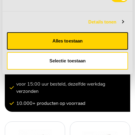
•
Deurknop met
pushlock systeem
•
Universeel
Details tonen
•
Per 2 stuks
Alles toestaan
meer informatie
+
meer informatie
+
Selectie toestaan
gratis bezorging vanaf 50,-
voor 15:00 uur besteld, dezelfde werkdag
verzonden
10.000+ producten op voorraad