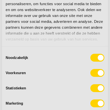
personaliseren, om functies voor social media te bieden
en om ons websiteverkeer te analyseren. Ook delen we
informatie over uw gebruik van onze site met onze
partners voor social media, adverteren en analyse. Deze
Caravanhoezen
Lijm, kit & gereedschap
partners kunnen deze gegevens combineren met andere
informatie die u aan ze heeft verstrekt of die ze hebben
verzameld op basis van uw gebruik van hun services.
naar producten
naar producten
Toestemmingsselectie
Noodzakelijk
Voorkeuren
Statistieken
Marketing
Reinigen & beschermen