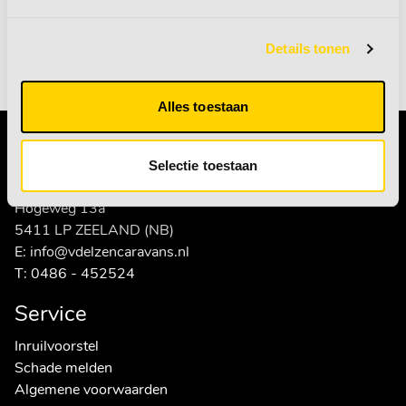
Details tonen
naar producten
Alles toestaan
Contact
Selectie toestaan
Van den Elzen caravans en recreatie
Hogeweg 13a
5411 LP ZEELAND (NB)
E:
info@vdelzencaravans.nl
T:
0486 - 452524
Service
Inruilvoorstel
Schade melden
Algemene voorwaarden