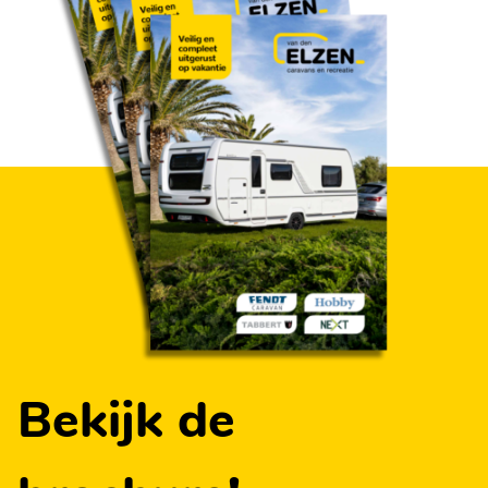
- Netvoedings-schakelautomaat 350 W
- Contactdozen
- Schakelaar voor plafondlamp en voortentlamp
- Dubbele USB-C aansluiting(en)
- Rookmelder
- Leesspot in slaapgedeelte
- Indirecte verlichting
- Voorbereiding voor dakmontage luifel
- Hoekschappen met LED-verlichting
- Verlichting in koelkast
Bekijk de