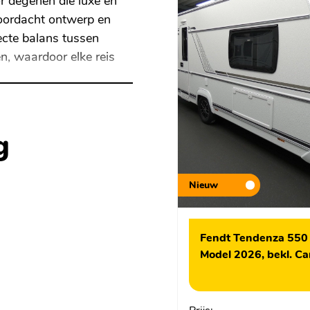
r degenen die luxe en
doordacht ontwerp en
ecte balans tussen
en, waardoor elke reis
g
Nieuw
eden meenemen en heeft
agage.
Fendt Tendenza 550
Model 2026, bekl. Ca
en voor een