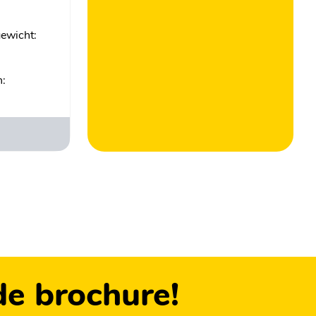
gewicht:
n:
de brochure!