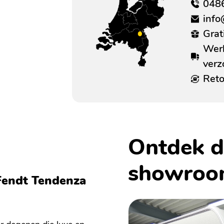
048
info
Grat
Werk
ver
Reto
Ontdek d
showro
 Fendt Tendenza