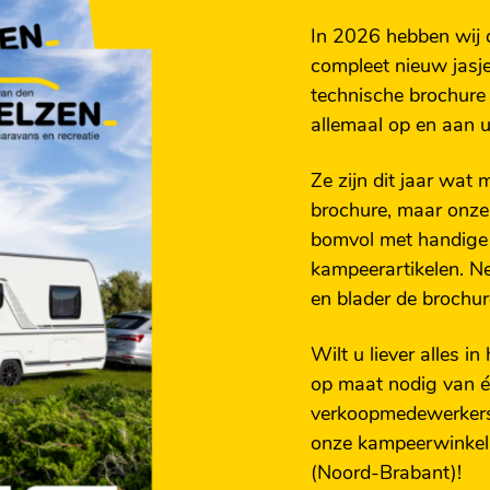
te spiegel
In 2026 hebben wij 
g en muggenrollo
compleet nieuw jasje
technische brochure
allemaal op en aan 
Ze zijn dit jaar wat
brochure, maar onz
bomvol met handige
kampeerartikelen. N
en blader de brochur
Wilt u liever alles in
op maat nodig van é
verkoopmedewerkers
onze kampeerwinkel
(Noord-Brabant)!