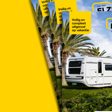
- Bestekindeling met soft touch oppervlak
- Wasbak in mineraal met opbergvakken en verlich
- Openslaand raam in badkamer, met verduisterin
Water
- 25 liter vaste schoonwatertank
- Controlepaneel schoonwatertank
- 24 liter vuilwater roltank
Techniek
- Aardlekschakelaar
- Truma combi 6 verwarming met 10 Liter boiler
- Fendt caravan Connect app sturing
- TV-kabel
- LED spot(s)
- Netvoedings-schakelautomaat 350 W