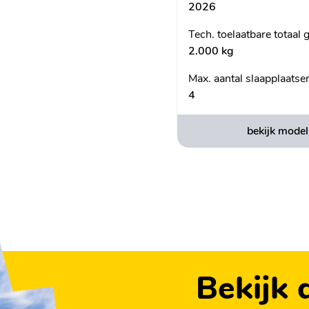
2026
Tech. toelaatbare totaal 
2.000 kg
Max. aantal slaapplaatse
x 419 mm
4
bekijk model
penen met uitneembaar
kplaat
Bekijk 