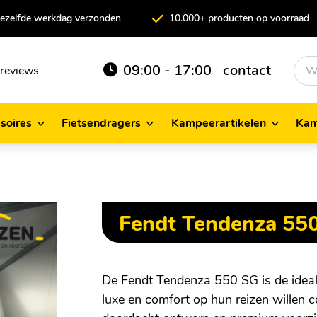
 dezelfde werkdag verzonden
10.000+ producten op voorraad
09:00 - 17:00
contact
reviews
soires
Fietsendragers
Kampeerartikelen
Kam
cessoires
Fietsendragers
Kampeerartikelen
Fendt Tendenza 55
De Fendt Tendenza 550 SG is de idea
luxe en comfort op hun reizen willen 