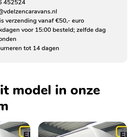
6 452524
@vdelzencaravans.nl
is verzending vanaf €50,- euro
dagen voor 15:00 besteld; zelfde dag
zonden
urneren tot 14 dagen
it model in onze
om