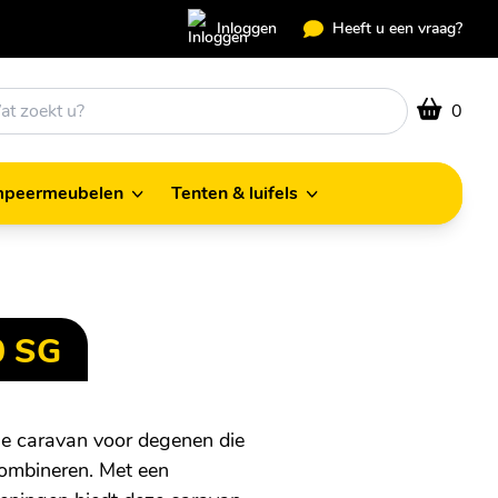
Inloggen
Heeft u een vraag?
0
peermeubelen
Tenten & luifels
Kampeermeubelen
Tenten & luifels
0 SG
le caravan voor degenen die
combineren. Met een