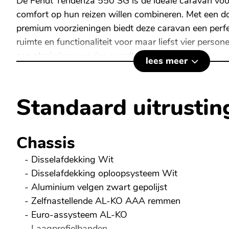
De Fendt Tendenza 550 SG is de ideale caravan voo
comfort op hun reizen willen combineren. Met een 
premium voorzieningen biedt deze caravan een perf
ruimte en functionaliteit voor maar liefst vier person
een plezierige ervaring wordt.
lees meer
Specificaties van de Fendt Tendenza 550 SG:
Standaard uitrustin
Technisch toelaatbaar totaalgewicht:
1.700 kg
Leeggewicht:
1.391 kg
Laadvermogen:
256 kg
Chassis
- Disselafdekking Wit
Dankzij deze specificaties kunt u al uw benodigdh
- Disselafdekking oploopsysteem Wit
u nog steeds voldoende laadvermogen voor extra b
- Aluminium velgen zwart gepolijst
- Zelfnastellende AL-KO AAA remmen
Comfortabele slaapplekken
- Euro-assysteem AL-KO
De caravan is uitgerust met enkele bedden, die zorg
- Laagprofielbanden