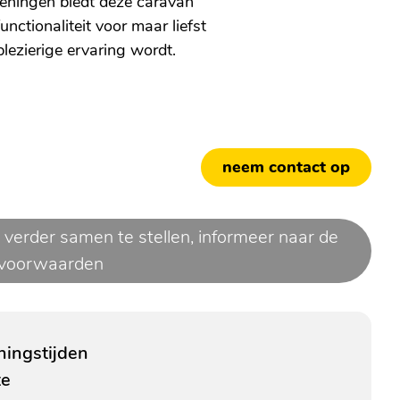
eningen biedt deze caravan
nctionaliteit voor maar liefst
plezierige ervaring wordt.
neem contact op
 verder samen te stellen,
informeer naar de
voorwaarden
ingstijden
te