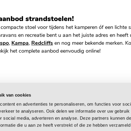
aanbod strandstoelen!
compacte stoel voor tijdens het kamperen óf een lichte 
caravans en recreatie bent u aan het juiste adres en heef
espo
,
Kampa
,
Redcliffs
en nog meer bekende merken. Ko
kijk het complete aanbod eenvoudig online!
ik van cookies
Van den Elzen
ontent en advertenties te personaliseren, om functies voor soci
erkeer te analyseren. Ook delen we informatie over uw gebruik
Over ons
or social media, adverteren en analyse. Deze partners kunnen 
en
Historie
ormatie die u aan ze heeft verstrekt of die ze hebben verzameld
orwaarden
Vacatures