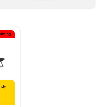
uiming
andy