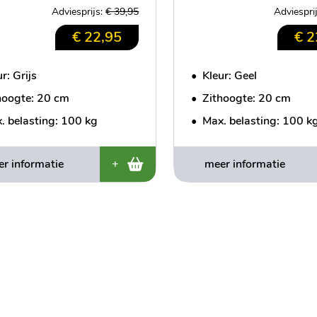
Adviesprijs:
€ 39,95
Adviespri
€ 22,95
€ 2
r: Grijs
•
Kleur: Geel
hoogte: 20 cm
•
Zithoogte: 20 cm
. belasting: 100 kg
•
Max. belasting: 100 k
r informatie
+
meer informatie