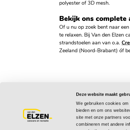
polyester of 3D mesh.
Bekijk ons complete 
Of u nu op zoek bent naar een 
te relaxen. Bij Van den Elzen 
strandstoelen aan van o.a.
Cr
Zeeland (Noord-Brabant) óf be
Deze website maakt gebru
Contact
Service
We gebruiken cookies om c
bieden en om ons websitev
Van den Elzen caravans en recreatie
Inruilvoorstel
site met onze partners vo
Hogeweg 13a
Schade meld
combineren met andere inf
5411 LP ZEELAND (NB)
Algemene vo