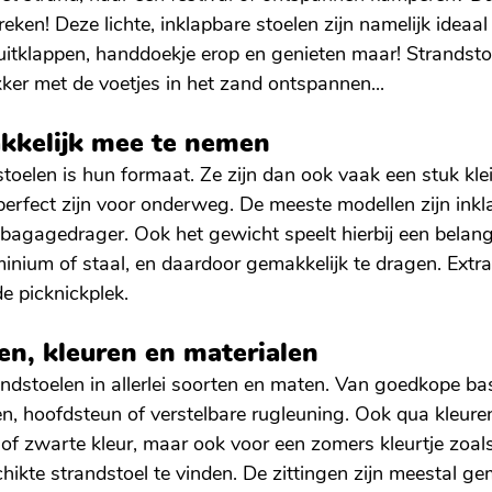
breken! Deze lichte, inklapbare stoelen zijn namelijk ide
uitklappen, handdoekje erop en genieten maar! Strandsto
kker met de voetjes in het zand ontspannen...
akkelijk mee te nemen
stoelen is hun formaat. Ze zijn dan ook vaak een stuk kl
erfect zijn voor onderweg. De meeste modellen zijn ink
 bagagedrager. Ook het gewicht speelt hierbij een belangri
inium of staal, en daardoor gemakkelijk te dragen. Extr
e picknickplek.
en, kleuren en materialen
andstoelen in allerlei soorten en maten. Van goedkope ba
, hoofdsteun of verstelbare rugleuning. Ook qua kleuren
e of zwarte kleur, maar ook voor een zomers kleurtje zoal
chikte strandstoel te vinden. De zittingen zijn meestal g