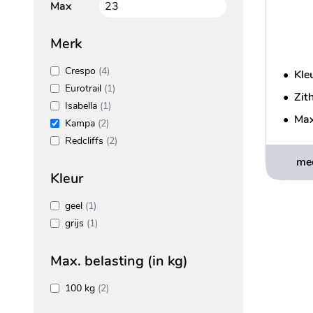
Max
Merk
Crespo
(4)
•
Kleu
Eurotrail
(1)
•
Zit
Isabella
(1)
•
Max
Kampa
(2)
Redcliffs
(2)
mee
Kleur
geel
(1)
grijs
(1)
Max. belasting (in kg)
100 kg
(2)