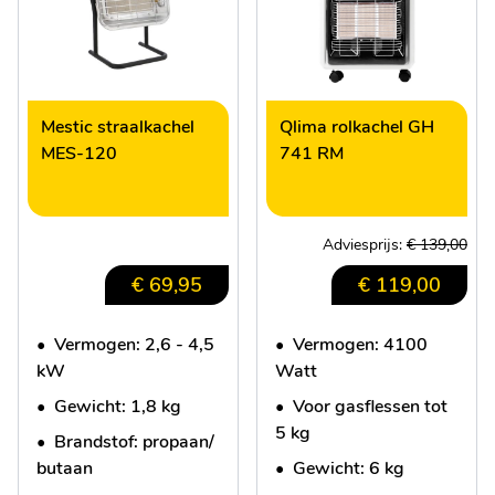
Mestic straalkachel
Qlima rolkachel GH
MES-120
741 RM
Adviesprijs:
€ 139,00
€ 69,95
€ 119,00
•
Vermogen: 2,6 - 4,5
•
Vermogen: 4100
kW
Watt
•
Gewicht: 1,8 kg
•
Voor gasflessen tot
5 kg
•
Brandstof: propaan/
butaan
•
Gewicht: 6 kg