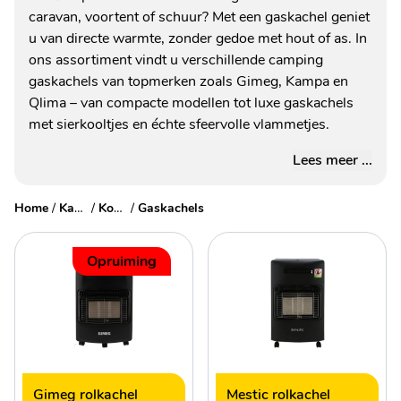
caravan, voortent of schuur? Met een gaskachel geniet
u van directe warmte, zonder gedoe met hout of as. In
ons assortiment vindt u verschillende camping
gaskachels van topmerken zoals Gimeg, Kampa en
Qlima – van compacte modellen tot luxe gaskachels
met sierkooltjes en échte sfeervolle vlammetjes.
Lees meer ...
Home
/
Kampeerartikelen
/
Koelen & verwarmen
/
Gaskachels
Opruiming
Gimeg rolkachel
Mestic rolkachel