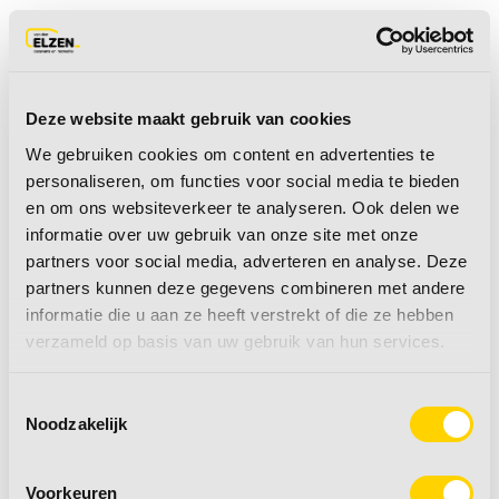
Direct warmte,
Deze website maakt gebruik van cookies
zonder gedoe?
We gebruiken cookies om content en advertenties te
personaliseren, om functies voor social media te bieden
en om ons websiteverkeer te analyseren. Ook delen we
Koop een
informatie over uw gebruik van onze site met onze
partners voor social media, adverteren en analyse. Deze
gaskachel!
partners kunnen deze gegevens combineren met andere
informatie die u aan ze heeft verstrekt of die ze hebben
verzameld op basis van uw gebruik van hun services.
Een gaskachel is ideaal voor wie snel en
Toestemmingsselectie
efficiënt warmte wil, zonder al te veel
Noodzakelijk
onderhoud. Zeker op koelere avonden of tijdens
het voor- en naseizoen is het heerlijk om een
Voorkeuren
warm plekje te creëren in uw voortent of