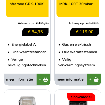
infrarood GRK-100K
MRK-100T 30mbar
Adviesprijs:
€ 125,95
Adviesprijs:
€ 149,95
€ 84,95
€ 119,00
•
Energielabel A
•
Gas én elektrisch
•
Drie warmtestanden
•
Drie warmtestanden
•
Veilige
•
Veilig
beveiligingstechnieken
verwarmingssysteem
meer informatie
+
meer informatie
+
Showmodel