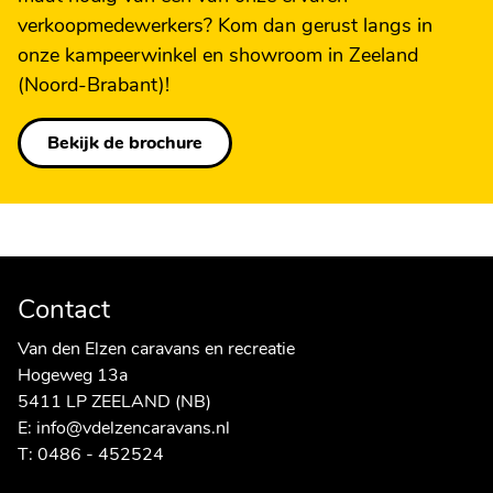
verkoopmedewerkers? Kom dan gerust langs in
onze kampeerwinkel en showroom in Zeeland
(Noord-Brabant)!
Bekijk de brochure
Contact
Van den Elzen caravans en recreatie
Hogeweg 13a
5411 LP ZEELAND (NB)
E:
info@vdelzencaravans.nl
T:
0486 - 452524