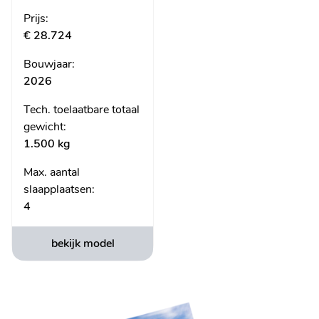
- Hobby Connect bediening via smartphone of
Prijs:
tablet
€ 28.724
- Verlichting schakelaar voor kinderen
Bouwjaar:
- Elektronisch geregelde stroomvoorziening
2026
- Voorbereiding voor TV beugel
Tech. toelaatbare totaal
- Buitenaansluiting 230V, TV, satelliet
gewicht:
- Indirecte sfeerverlichting
1.500 kg
- Rookmelder
- Voorbereiding airco
Max. aantal
- Leeslampje bij zitgroep (model afhankelijk)
slaapplaatsen:
4
- Leeslampje bij bedden
bekijk model