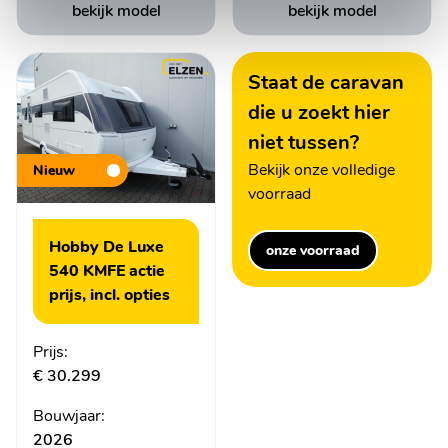
caravan uw reiservaring kan verrijken!
bekijk model
bekijk model
Water
- Watervulopening buiten
Staat de caravan
- 25 liter vaste schoonwatertank
die u zoekt hier
- 23 liter vuilwater roltank
niet tussen?
- Koud en warm water voorziening
Bekijk onze volledige
Nieuw
- Truma combi 4 verwarming met 10 liter boiler
voorraad
Techniek
Hobby De Luxe
onze voorraad
- Aardlekschakelaar
540 KMFE actie
- Centraal bedieningspaneel met vulstandmeter
prijs, incl. opties
voor watertank
- Hobby Connect bediening via smartphone of
Prijs:
tablet
€ 30.299
- Verlichting schakelaar voor kinderen
Bouwjaar:
- Elektronisch geregelde stroomvoorziening
2026