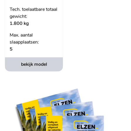
- Voorbereiding voor TV beugel
- Rookmelder
Tech. toelaatbare totaal
gewicht:
- Voorbereiding airco
1.800 kg
- Leeslampje bij zitgroep (model afhankelijk)
- Leeslampje bij bedden
Max. aantal
slaapplaatsen:
5
bekijk model