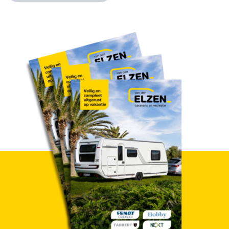
- Netvoedings-schakelautomaat 350 W
- Contactdozen
- Schakelaar voor plafondlamp en voortentlamp
- Dubbele USB-C aansluiting(en)
- Rookmelder
- Leesspot in slaapgedeelte
- Indirecte verlichting
- Verlichting in koelkast