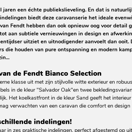
 jaren een échte publiekslieveling. En dat is natuurlijk
 indelingen biedt deze caravanserie het ideale evenwic
van Fendt hebben dan ook opnieuw oog voor detail 
 tot aan subtiele vernieuwingen in design en afwerkin
entijdser uitziet en uitnodigender aanvoelt dan ooit.
gers die houden van pure ontspanning en modern kamp
n...
 van de Fendt Bianco Selection
rne klasse uit met zijn stijlvolle witte exterieur en rob
bels in de kleur "Salvador Oak"en twee bekledingsvariant
ijk. Het koelkastfront in de kleur Sand geeft het interieu
 mag verwachten van een caravan die comfort en design 
chillende indelingen!
baar in zes praktische indelingen, perfect afgestemd op 