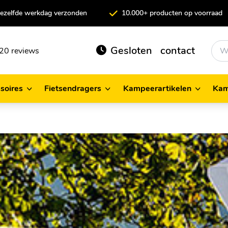
 dezelfde werkdag verzonden
10.000+ producten op voorraad
Gesloten
contact
20 reviews
soires
Fietsendragers
Kampeerartikelen
Kam
cessoires
Fietsendragers
Kampeerartikelen