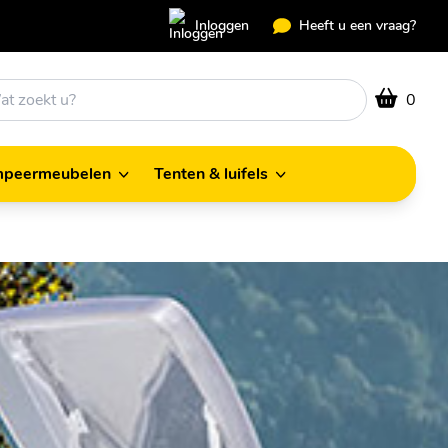
Inloggen
Heeft u een vraag?
0
peermeubelen
Tenten & luifels
Kampeermeubelen
Tenten & luifels