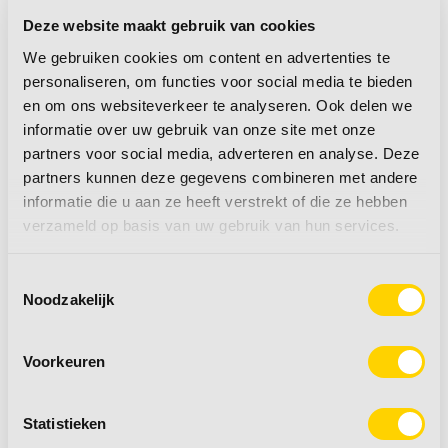
ontvangen u van harte in onze showroom.
Deze website maakt gebruik van cookies
We gebruiken cookies om content en advertenties te
Optioneel afleverpakket:
personaliseren, om functies voor social media te bieden
en om ons websiteverkeer te analyseren. Ook delen we
Veilig en onbezorgd op pad met uw caravan
informatie over uw gebruik van onze site met onze
occasion? Kies dan voor ons afleverpakket van €
partners voor social media, adverteren en analyse. Deze
495,- inclusief:
partners kunnen deze gegevens combineren met andere
informatie die u aan ze heeft verstrekt of die ze hebben
· BOVAG-onderhoudsbeurt (incl. remmentest
verzameld op basis van uw gebruik van hun services.
en benodigde onderdelen)
Toestemmingsselectie
Noodzakelijk
· Tenaamstelling en eventuele vrijwaring (bij
inruil)
Voorkeuren
· Grondige schoonmaak van binnen en buiten
Statistieken
· Een zeer complete uitleg bij aflevering