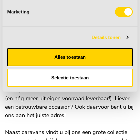
Marketing
· 12 maanden BOVAG-garantie
Wie zijn wij?
Details tonen
Van den Elzen caravans en recreatie staat al jaren
klaar voor kampeerliefhebbers in heel Nederland.
Alles toestaan
Vanuit het dorpje Zeeland in Noord-Brabant
verwelkomen wij u graag in onze ruime showroom,
Selectie toestaan
waar gemiddeld 60 nieuwe caravans van Fendt,
Hobby en Tabbert klaarstaan om ontdekt te worden
(en nóg meer uit eigen voorraad leverbaar!). Liever
een betrouwbare occasion? Ook daarvoor bent u bij
ons aan het juiste adres!
Naast caravans vindt u bij ons een grote collectie