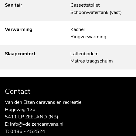
Sanitair
Cassettetoilet
Schoonwatertank (vast)
Verwarming
Kachel
Ringverwarming
Slaapcomfort
Lattenbodem
Matras traagschuim
Contact
Van den Elzen caravans en recreatie
Hogeweg 13a
5411 LP ZEELAND (NB)
E:
info@vdelzencaravans.nl
T:
0486 - 452524