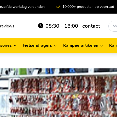
 dezelfde werkdag verzonden
10.000+ producten op voorraad
08:30 - 18:00
contact
reviews
soires
Fietsendragers
Kampeerartikelen
Kam
cessoires
Fietsendragers
Kampeerartikelen