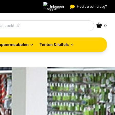
Inloggen
Heeft u een vraag?
0
peermeubelen
Tenten & luifels
Kampeermeubelen
Tenten & luifels