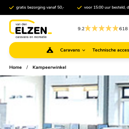
gratis bezorging vanaf 50,-
voor 15:00 uur besteld,
9.2
618 
Caravans
Technische acces
Caravans
Technische ac
Home
/
Kampeerwinkel