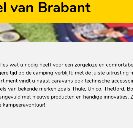
l van Brabant
lles wat u nodig heeft voor een zorgeloze en comfortab
e tijd op de camping verblijft: met de juiste uitrusting 
ortiment vindt u naast caravans ook technische accessoir
fels van bekende merken zoals Thule, Unico, Thetford, B
ngevuld met nieuwe producten en handige innovaties. Zo b
e kampeeravontuur!