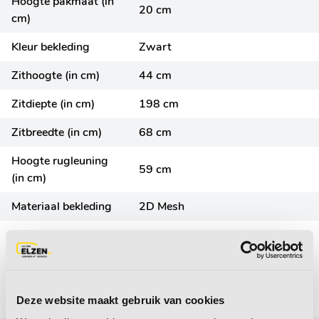
Hoogte pakmaat (in
20 cm
cm)
Kleur bekleding
Zwart
Zithoogte (in cm)
44 cm
Zitdiepte (in cm)
198 cm
Zitbreedte (in cm)
68 cm
Hoogte rugleuning
59 cm
(in cm)
Materiaal bekleding
2D Mesh
Diepte (in cm)
198 cm
Algemene kenmerken
Deze website maakt gebruik van cookies
Merk
Travellife