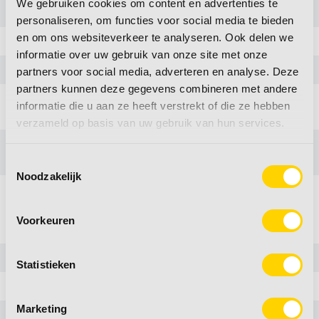
We gebruiken cookies om content en advertenties te
Garantietermijn
2 jaar
personaliseren, om functies voor social media te bieden
en om ons websiteverkeer te analyseren. Ook delen we
Verstelbaar
6 standen
informatie over uw gebruik van onze site met onze
Frame kleur
Zwart
partners voor social media, adverteren en analyse. Deze
partners kunnen deze gegevens combineren met andere
Eigenschappen
Inklapbaar
informatie die u aan ze heeft verstrekt of die ze hebben
frame
verzameld op basis van uw gebruik van hun services.
Eigenschappen
Weerbestendig / Kleurvast
bekleding
Toestemmingsselectie
Noodzakelijk
Overige specificaties
Voorkeuren
Kleur
zwart
USP1
Kleur: Zwart
Statistieken
USP2
Zithoogte: 44 cm
Marketing
USP3
Max. belasting 120 kg