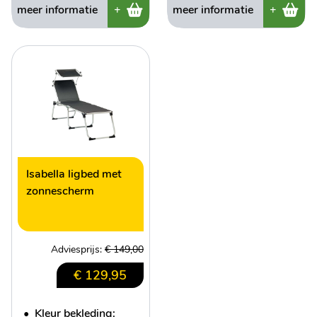
meer informatie
+
meer informatie
+
Isabella ligbed met
zonnescherm
Adviesprijs:
€ 149,00
€ 129,95
•
Kleur bekleding: