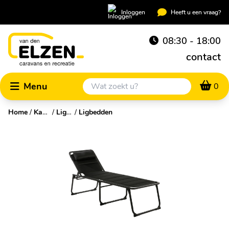
Inloggen
Heeft u een vraag?
08:30 - 18:00
contact
Menu
0
Home
/
Kampeermeubelen
/
Ligbedden & hangmatten
/
Ligbedden