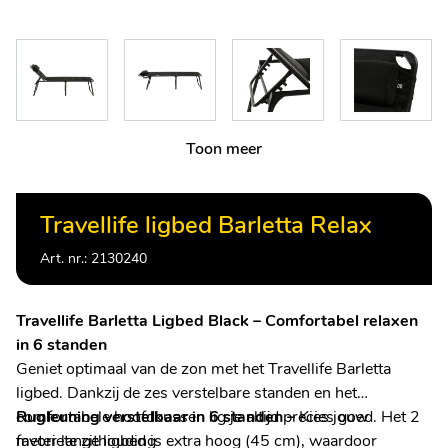
Toon meer
Travellife ligbed Barletta Relax
Art. nr.: 2130240
Travellife Barletta Ligbed Black – Comfortabel relaxen
in 6 standen
Geniet optimaal van de zon met het Travellife Barletta
ligbed. Dankzij de zes verstelbare standen en het
comfortabele hoofdkussen lig je altijd precies goed. Het 2
Rugleuning verstelbaar in 6 standen –
Kies jouw
meter lange ligbed is extra hoog (45 cm), waardoor
favoriete zithouding