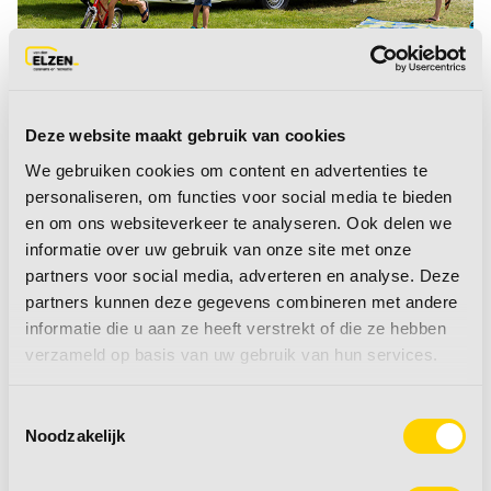
Deze website maakt gebruik van cookies
We gebruiken cookies om content en advertenties te
Fendt caravans
personaliseren, om functies voor social media te bieden
en om ons websiteverkeer te analyseren. Ook delen we
informatie over uw gebruik van onze site met onze
Fendt biedt 6 verschillende modellen,
partners voor social media, adverteren en analyse. Deze
namelijk de Apero, Apero Activ, Bianco
partners kunnen deze gegevens combineren met andere
Selection, Bianco Activ, Tendenza en
informatie die u aan ze heeft verstrekt of die ze hebben
verzameld op basis van uw gebruik van hun services.
Diamant. Bij deze zes modellen heeft u
keuze uit 37 uitvoeringen in totaal.
Nagenoeg iedere uitvoering kunt u in onze
Toestemmingsselectie
Noodzakelijk
showroom komen bekijken. Fendt staat al
jarenlang voor maximale functionaliteit,