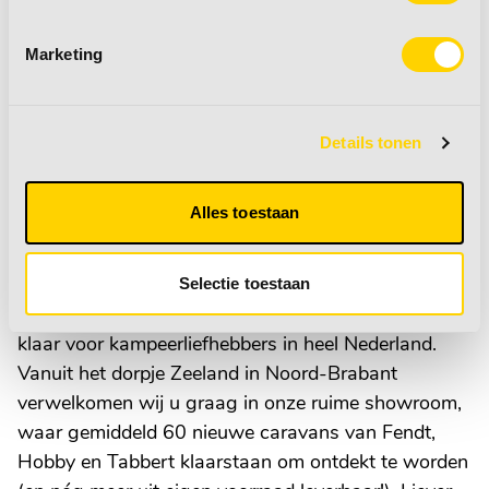
Rijklaar maken?
Marketing
De vermelde prijs is inclusief de kosten voor het
rijklaar maken van uw nieuwe caravan,
tenaamstelling en eventuele vrijwaring (bij inruil van
Details tonen
uw oude caravan). Voor export naar België of
Duitsland, kunnen wij ook de juiste papieren regelen.
Alles toestaan
Wie zijn wij?
Selectie toestaan
Van den Elzen caravans en recreatie staat al jaren
klaar voor kampeerliefhebbers in heel Nederland.
Vanuit het dorpje Zeeland in Noord-Brabant
verwelkomen wij u graag in onze ruime showroom,
waar gemiddeld 60 nieuwe caravans van Fendt,
Hobby en Tabbert klaarstaan om ontdekt te worden