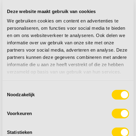
caravan, ook biedt het een prima
ventilatiemogelijkheid. De ruime inloopkast is ideaal
Deze website maakt gebruik van cookies
om uw campeerspullen in op te bergen maar kan
We gebruiken cookies om content en advertenties te
ook dienst doen als sanitaire ruimte met de
personaliseren, om functies voor social media te bieden
optioneel verkrijgbare Porta Potti.
en om ons websiteverkeer te analyseren. Ook delen we
informatie over uw gebruik van onze site met onze
partners voor social media, adverteren en analyse. Deze
Omdat de caravan is uitgerust met een
partners kunnen deze gegevens combineren met andere
stabilisatorkoppeling, heeft deze een rustiger
informatie die u aan ze heeft verstrekt of die ze hebben
weggedrag.
verzameld op basis van uw gebruik van hun services.
Verkoopprijs Hobby inclusief optie's € 17.192 Nu
Toestemmingsselectie
voor € 16.332. Uw voordeel € 860
Noodzakelijk
Wilt u meer informatie over deze Hobby Beachy
Voorkeuren
360? Bel of mail dan snel met ons bedrijf. Onze
medewerkers staan graag voor u klaar.
Statistieken