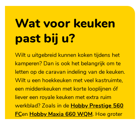
Wat voor keuken
past bij u?
Wilt u uitgebreid kunnen koken tijdens het
kamperen? Dan is ook het belangrijk om te
letten op de caravan indeling van de keuken.
Wilt u een hoekkeuken met veel kastruimte,
een middenkeuken met korte looplijnen óf
liever een royale keuken met extra ruim
werkblad? Zoals in de
Hobby Prestige 560
FC
en
Hobby Maxia 660 WQM
. Hoe groter
de keuken, hoe minder ruimte er meestal
overblijft voor andere delen van de caravan.
Denk dus goed na over wat u écht nodig