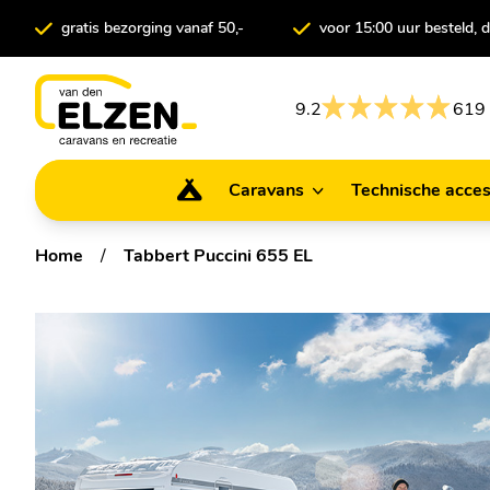
gratis bezorging vanaf 50,-
voor 15:00 uur besteld,
9.2
619 
Caravans
Technische acces
Caravans
Technische ac
Home
/
Tabbert Puccini 655 EL