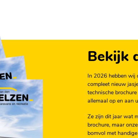
8 x 94 cm
655 EL optimaal gebruik
m
comfort hoeft te maken.
te en opbergruimte,
rlicht
 of ontspanning.
Bekijk 
 in één caravan. De
maken deze caravan tot
rd
In 2026 hebben wij 
ekendje weg gaat of een
compleet nieuw jasje
n comfortabele en
technische brochure
allemaal op en aan 
e
voor meer informatie
asten
Ze zijn dit jaar wat
ijken!
brochure, maar onz
bomvol met handige