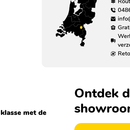
Rou
048
info
Grat
Werk
ver
Reto
Ontdek d
showro
 klasse met de