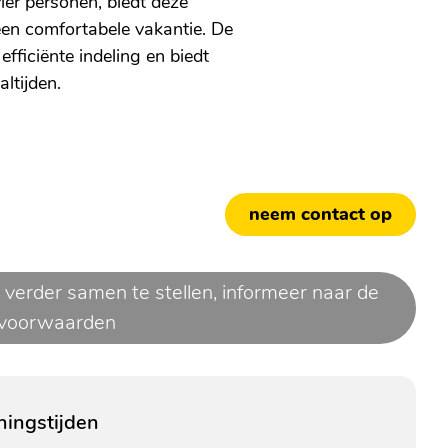
ier personen, biedt deze
een comfortabele vakantie. De
fficiënte indeling en biedt
ltijden.
neem contact op
 verder samen te stellen,
informeer naar de
voorwaarden
ingstijden