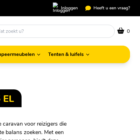
Inloggen
Heeft u een vraag?
0
peermeubelen
Tenten & luifels
Kampeermeubelen
Tenten & luifels
5 EL
 caravan voor reizigers die
ecte balans zoeken. Met een