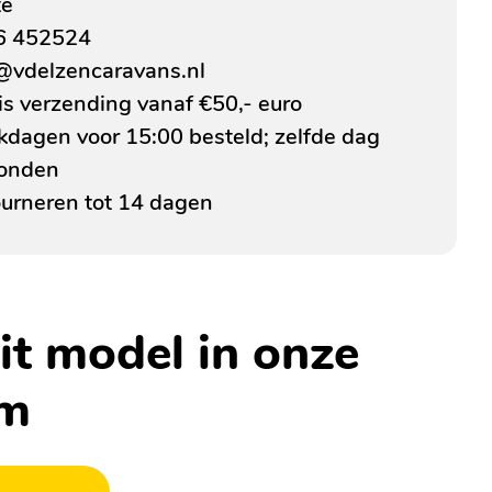
te
6 452524
@vdelzencaravans.nl
is verzending vanaf €50,- euro
dagen voor 15:00 besteld; zelfde dag
zonden
urneren tot 14 dagen
it model in onze
om