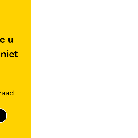
e u
 niet
rraad