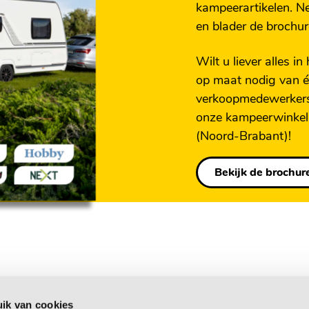
legmogelijkheden boven
kampeerartikelen. N
M
en blader de brochur
pgedeelte
Wilt u liever alles in
op maat nodig van é
verkoopmedewerkers
s
 x 405 mm & Links ac
onze kampeerwinkel
m
(Noord-Brabant)!
dinette
Bekijk de brochur
tijzeren rooster en
(AES)
ik van cookies