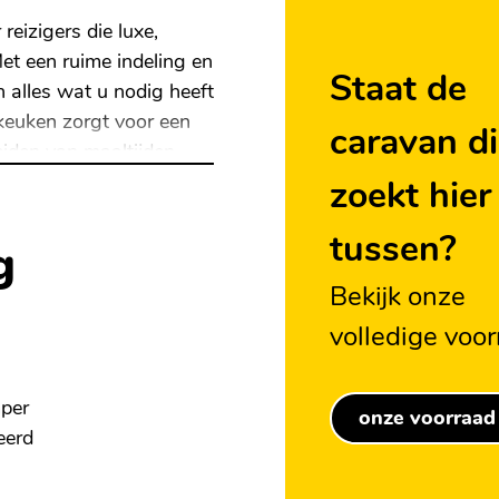
reizigers die luxe,
Met een ruime indeling en
Staat de
 alles wat u nodig heeft
keuken zorgt voor een
caravan di
eiden van maaltijden.
zoekt hier
tussen?
g
Bekijk onze
volledige voo
eden meenemen en heeft
mper
agage.
onze voorraad
eerd