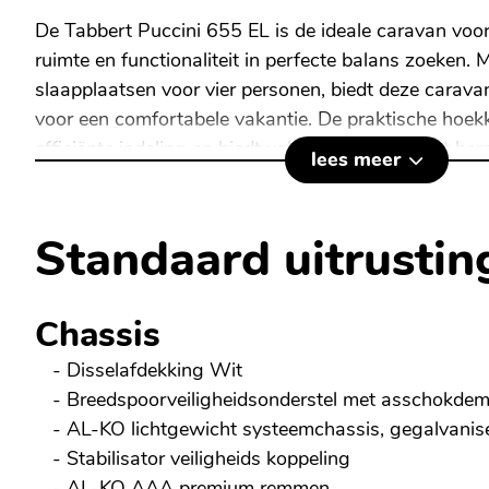
De Tabbert Puccini 655 EL is de ideale caravan voor 
ruimte en functionaliteit in perfecte balans zoeken. 
slaapplaatsen voor vier personen, biedt deze caravan
voor een comfortabele vakantie. De praktische hoek
efficiënte indeling en biedt volop ruimte voor het ber
lees meer
Specificaties van de Tabbert Puccini 550 E:
Standaard uitrustin
Technisch toelaatbaar totaalgewicht:
2.200 kg
Leeggewicht:
1.779 kg
Laadvermogen:
171 kg
Chassis
- Disselafdekking Wit
Dankzij deze specificaties kunt u al uw benodigdh
- Breedspoorveiligheidsonderstel met asschokde
u nog steeds voldoende laadvermogen voor extra b
- AL-KO lichtgewicht systeemchassis, gegalvanis
- Stabilisator veiligheids koppeling
Comfortabele slaapplekken
- AL-KO AAA premium remmen