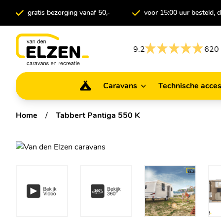
gratis bezorging vanaf 50,-
voor 15:00 uur besteld,
9.2
620 
Caravans
Technische acces
Caravans
Technische ac
Home
/
Tabbert Pantiga 550 K