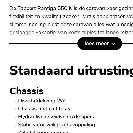
De Tabbert Pantiga 550 K is dé caravan voor gezinn
flexibiliteit en kwaliteit zoeken. Met slaapplaatsen v
slimme indeling biedt deze caravan alles wat u nodi
geslaagde vakantie, van korte tripjes tot lange reiz
met gezinnen in gedachten, is deze caravan uitgerus
lees meer
ideaal voor kinderen.
Specificaties van de Tabbert Pantiga 550 K:
Standaard uitrustin
Technisch toelaatbaar totaalgewicht:
1.700 kg
Leeggewicht:
1.437 kg
Chassis
Laadvermogen:
48 kg
- Disselafdekking Wit
- Chassis met rechte as
Dankzij deze specificaties kunt u al uw benodigdh
- Hydraulische wielschokdempers
u nog steeds voldoende laadvermogen voor extra b
- Stabilisator veiligheids koppeling
- Zelfstellende remmen