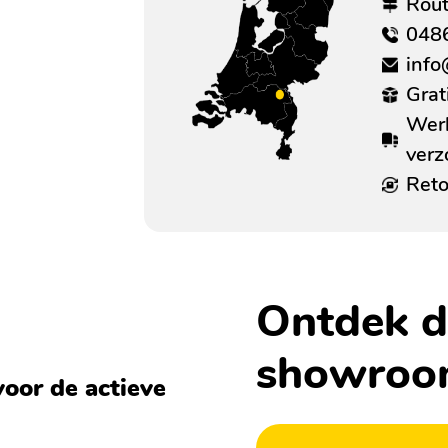
Rou
048
info
Grat
Werk
ver
Reto
Ontdek d
showro
oor de actieve