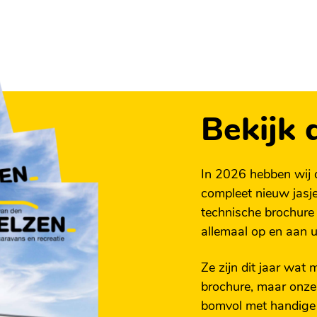
voor een comfortabele en
et voortentrails (aan
2 x 66 cm & 182 x 6
n
50 K elke centimeter
pelbedden en flexibele
Bekijk 
laapplaats, creëren een
rd
In 2026 hebben wij 
 in één caravan. De
compleet nieuw jasje
maken deze caravan tot
technische brochure
ekendje weg gaat of een
asten
allemaal op en aan 
n comfortabele en
Ze zijn dit jaar wat
brochure, maar onz
voor meer informatie
bomvol met handige