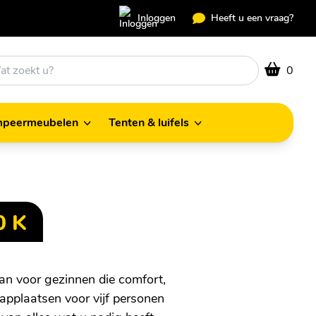
Inloggen
Heeft u een vraag?
0
peermeubelen
Tenten & luifels
Kampeermeubelen
Tenten & luifels
0 K
an voor gezinnen die comfort,
laapplaatsen voor vijf personen