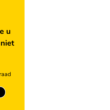
e u
 niet
rraad