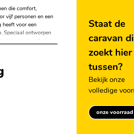
en die comfort,
oor vijf personen en een
Staat de
g heeft voor een
en. Speciaal ontworpen
caravan di
t met een stapelbed,
zoekt hier
tussen?
g
Bekijk onze
volledige voo
eden meenemen en heeft
onze voorraad
agage.