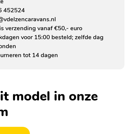
te
6 452524
@vdelzencaravans.nl
is verzending vanaf €50,- euro
dagen voor 15:00 besteld; zelfde dag
zonden
urneren tot 14 dagen
it model in onze
om