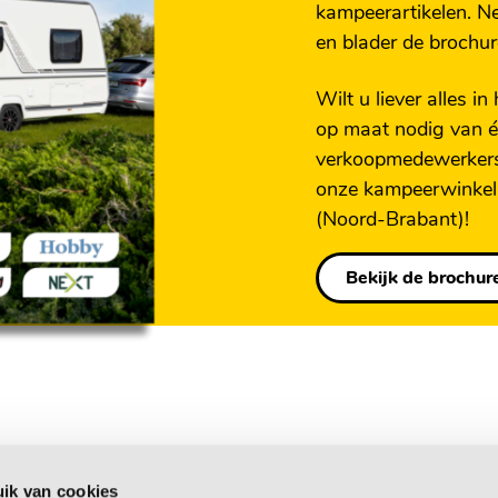
ijken!
kampeerartikelen. N
s
en blader de brochur
06 M
Wilt u liever alles in
pvulkussen
op maat nodig van é
r- of zijwand
verkoopmedewerkers
onze kampeerwinkel
 405 cm & Links voor:
(Noord-Brabant)!
Bekijk de brochur
(AES)
ntact in badkamer
mer
ik van cookies