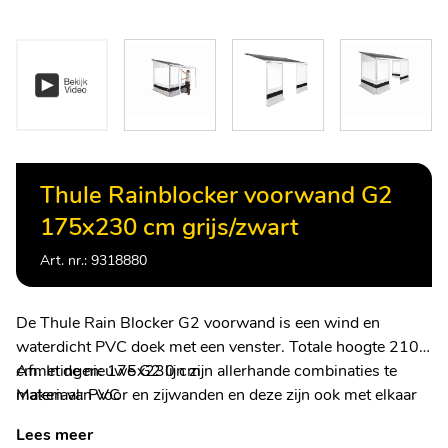
Thule Rainblocker voorwand G2
175x230 cm grijs/zwart
Art. nr.: 9318880
De Thule Rain Blocker G2 voorwand is een wind en
waterdicht PVC doek met een venster. Totale hoogte 210
cm. In de nieuwe G2 lijn zijn allerhande combinaties te
Afmetingen: 175x230 cm
maken van voor en zijwanden en deze zijn ook met elkaar
Materiaal: PVC
te verbinden.
Kleur: Grijs/zwart
Lees meer
Thule rain blocker voorwand G2