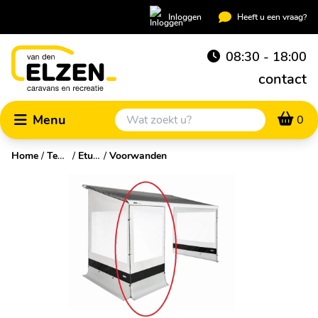
Inloggen
Heeft u een vraag?
08:30 - 18:00
contact
Menu
0
Home
/
Tenten & luifels
/
Etui & cassetteluifels
/
Voorwanden