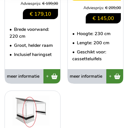
Adviesprijs:
€ 199,00
Adviesprijs:
€ 209,00
€ 179,10
€ 145,00
•
Brede voorwand:
•
Hoogte: 230 cm
220 cm
•
Lengte: 200 cm
•
Groot, helder raam
•
Geschikt voor:
•
Inclusief haringset
cassetteluifels
meer informatie
+
meer informatie
+