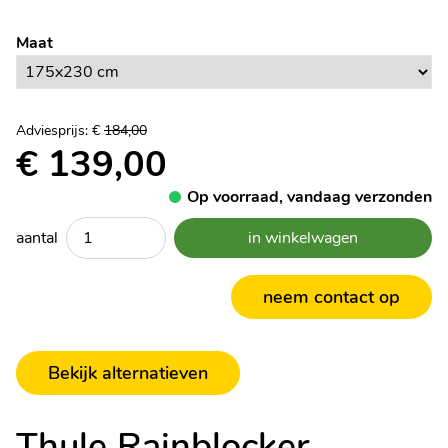
Specificaties:
Maat
Adviesprijs: €
184,00
€ 139,00
Op voorraad, vandaag verzonden
aantal
in winkelwagen
neem contact op
Bekijk alternatieven
Thule Rainblocker