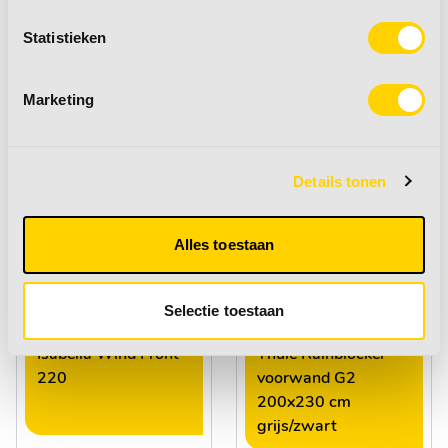
Statistieken
Favoriet bij andere
Marketing
klanten
Details tonen
Alles toestaan
Selectie toestaan
Isabella Wind Front
Thule Rainblocker
220
voorwand G2
200x230 cm
grijs/zwart