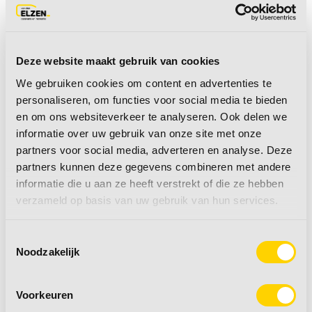
Deze website maakt gebruik van cookies
We gebruiken cookies om content en advertenties te
personaliseren, om functies voor social media te bieden
en om ons websiteverkeer te analyseren. Ook delen we
informatie over uw gebruik van onze site met onze
partners voor social media, adverteren en analyse. Deze
Openingstijden
partners kunnen deze gegevens combineren met andere
Route
informatie die u aan ze heeft verstrekt of die ze hebben
verzameld op basis van uw gebruik van hun services.
0486 452524
info@vdelzencaravans.nl
Toestemmingsselectie
Gratis verzending vanaf €50,- euro
Noodzakelijk
Werkdagen voor 15:00 besteld;
zelfde dag verzonden
Voorkeuren
Retourneren tot 14 dagen