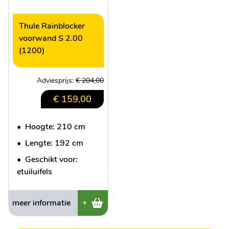
Thule Rainblocker
voorwand S 2.00
(1200)
Adviesprijs:
€ 204,00
€ 159,00
•
Hoogte: 210 cm
•
Lengte: 192 cm
•
Geschikt voor:
etuiluifels
meer informatie
+