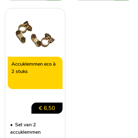
Accuklemmen eco à
2 stuks
€ 6,50
•
Set van 2
accuklemmen