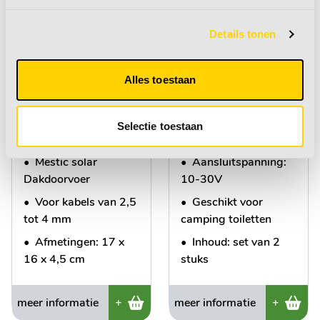
Mestic Solar
Bladzekeringen 3 A
Details tonen
Dakdoorvoer 1
2 st.
aansluiting
Alles toestaan
€ 16,95
€ 3,50
Selectie toestaan
•
Mestic solar
•
Aansluitspanning:
Dakdoorvoer
10-30V
•
Voor kabels van 2,5
•
Geschikt voor
tot 4 mm
camping toiletten
•
Afmetingen: 17 x
•
Inhoud: set van 2
16 x 4,5 cm
stuks
meer informatie
+
meer informatie
+