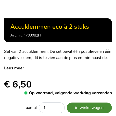
Accuklemmen eco à 2 stuks
Art. nr.: 4703082H
Set van 2 accuklemmen. De set bevat één postitieve en één
negatieve klem, dit is te zien aan de plus en min naast de
bevestiging op de klemmen. De klem met een plus hoort u
Lees meer
te bevstigen op de positieve pool.
€ 6,50
Op voorraad, volgende werkdag verzonden
aantal
in winkelwagen