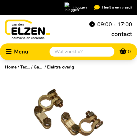
Inloggen
Heeft u een vraag?
09:00 - 17:00
contact
Menu
0
Home
/
Technische accessoires
/
Gas & elektriciteit
/
Elektra overig