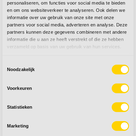
info@vdelzencaravans.nl
personaliseren, om functies voor social media te bieden
Gratis verzending vanaf €50,- euro
en om ons websiteverkeer te analyseren. Ook delen we
Werkdagen voor 15:00 besteld;
informatie over uw gebruik van onze site met onze
partners voor social media, adverteren en analyse. Deze
zelfde dag verzonden
partners kunnen deze gegevens combineren met andere
Retourneren tot 14 dagen
informatie die u aan ze heeft verstrekt of die ze hebben
verzameld op basis van uw gebruik van hun services.
Favoriet bij andere
Toestemmingsselectie
klanten
Noodzakelijk
Voorkeuren
Statistieken
Marketing