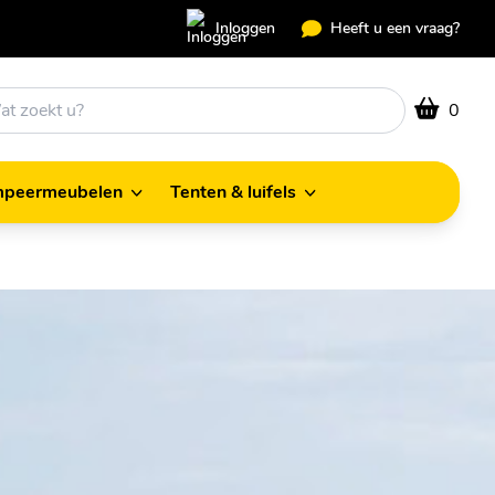
Inloggen
Heeft u een vraag?
0
peermeubelen
Tenten & luifels
Kampeermeubelen
Tenten & luifels