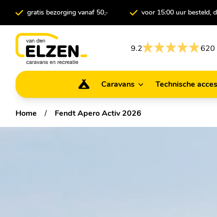
gratis bezorging vanaf 50,-
voor 15:00 uur besteld,
9.2
620 
Caravans
Technische acces
Caravans
Technische ac
Home
/
Fendt Apero Activ 2026