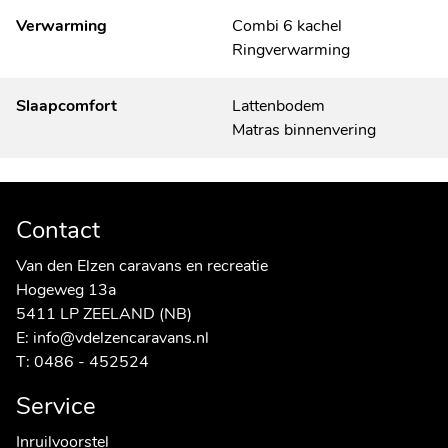
Verwarming
Combi 6 kachel
Ringverwarming
Slaapcomfort
Lattenbodem
Matras binnenvering
Contact
Van den Elzen caravans en recreatie
Hogeweg 13a
5411 LP ZEELAND (NB)
E:
info@vdelzencaravans.nl
T:
0486 - 452524
Service
Inruilvoorstel