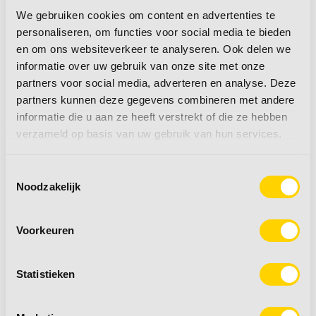
We gebruiken cookies om content en advertenties te
- As-verhoging naar 2.000 kg. met zilveren Alu
personaliseren, om functies voor social media te bieden
velgen:
en om ons websiteverkeer te analyseren. Ook delen we
- Bekleding Nyo
informatie over uw gebruik van onze site met onze
partners voor social media, adverteren en analyse. Deze
Verkoopprijs Hobby Excellent edition 540 WLU
partners kunnen deze gegevens combineren met andere
inclusief optie's € 36.610,- Nu voor € 32.949,- Uw
informatie die u aan ze heeft verstrekt of die ze hebben
verzameld op basis van uw gebruik van hun services.
voordeel € 3.661,-
Toestemmingsselectie
Past deze Hobby Excellent Edition helemaal bij uw
Noodzakelijk
vakantieplannen? Neemt u dan contact op, wij
maken graag een afspraak met u.
Voorkeuren
Rijklaar maken?
Statistieken
De vermelde prijs is inclusief de kosten voor het
rijklaar maken van uw nieuwe caravan,