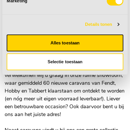
Marketing
tenaamstelling en eventuele vrijwaring (bij inruil van
uw oude caravan). Voor export naar België of
Duitsland, kunnen wij ook de juiste papieren regelen.
Details tonen
Wie zijn wij?
Alles toestaan
Van den Elzen caravans en recreatie staat al jaren
klaar voor kampeerliefhebbers in heel Nederland.
Selectie toestaan
Vanuit het dorpje Zeeland in Noord-Brabant
verwelkomen wij u graag in onze ruime showroom,
waar gemiddeld 60 nieuwe caravans van Fendt,
Hobby en Tabbert klaarstaan om ontdekt te worden
(en nóg meer uit eigen voorraad leverbaar!). Liever
een betrouwbare occasion? Ook daarvoor bent u bij
ons aan het juiste adres!