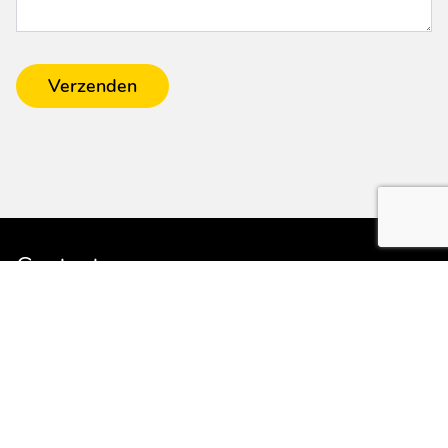
Verzenden
Contact
Van den Elzen caravans en recreatie
Hogeweg 13a
5411 LP ZEELAND (NB)
E:
info@vdelzencaravans.nl
T:
0486 - 452524
Service