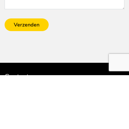
Verzenden
Contact
Van den Elzen caravans en recreatie
Hogeweg 13a
5411 LP ZEELAND (NB)
E:
info@vdelzencaravans.nl
T:
0486 - 452524
Service