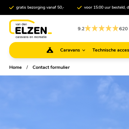
gratis bezorging vanaf 50,-
voor 15:00 uur besteld,
9.2
620 
Caravans
Technische acces
Caravans
Technische ac
Home
/
Contact formulier