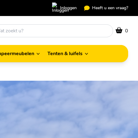
Inloggen
Heeft u een vraag?
0
peermeubelen
Tenten & luifels
Kampeermeubelen
Tenten & luifels