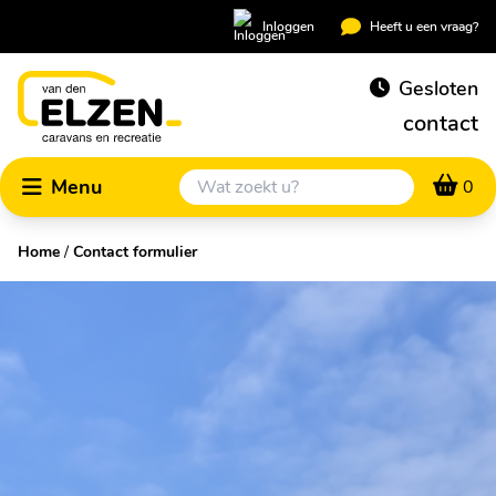
Inloggen
Heeft u een vraag?
Gesloten
contact
Menu
0
Home
/
Contact formulier