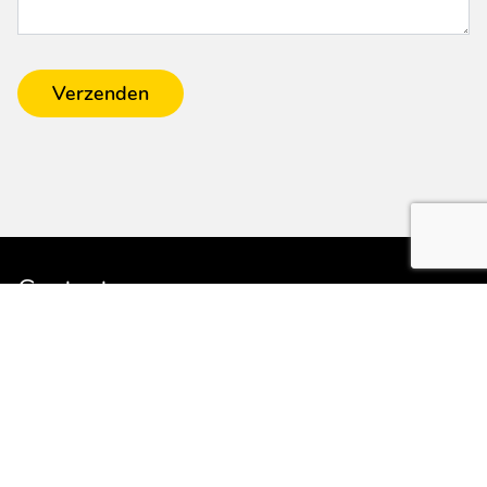
Verzenden
Contact
Van den Elzen caravans en recreatie
Hogeweg 13a
5411 LP ZEELAND (NB)
E:
info@vdelzencaravans.nl
T:
0486 - 452524
Service